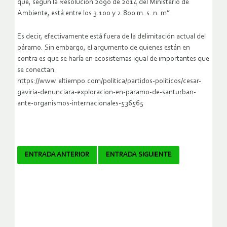
que, según la Resolución 2090 de 2014 del Ministerio de
Ambiente, está entre los 3.100 y 2.800 m. s. n. m”.
Es decir, efectivamente está fuera de la delimitación actual del
páramo. Sin embargo, el argumento de quienes están en
contra es que se haría en ecosistemas igual de importantes que
se conectan.
https://www.eltiempo.com/politica/partidos-politicos/cesar-
gaviria-denunciara-exploracion-en-paramo-de-santurban-
ante-organismos-internacionales-536565
Navegador
ENTRADA ANTERIOR
ENTRADA SIGUIENTE
de
artículos