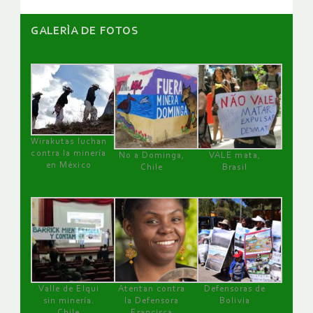
GALERÌA DE FOTOS
Wirakutas luchan
contra la minería
No a Dominga,
VALE mata,
en México
Chile
Brasil
Valle de Elqui
Atentan contra
Defensoras de
sin minería.
la Defensora
Bolivia
Chile
Francisca