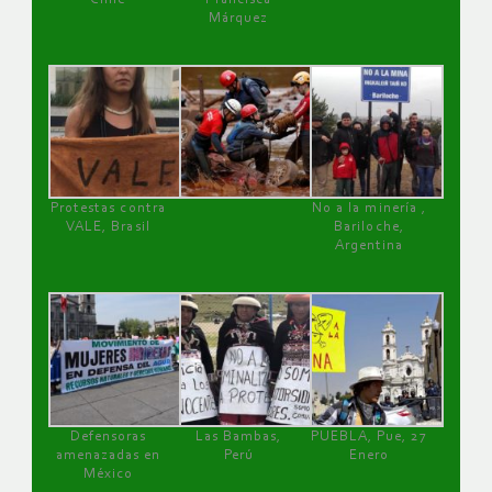
Márquez
Protestas contra
No a la minería ,
VALE, Brasil
Bariloche,
Argentina
Defensoras
Las Bambas,
PUEBLA, Pue, 27
amenazadas en
Perú
Enero
México