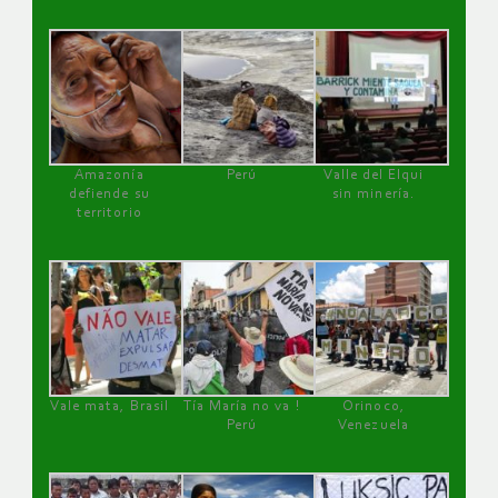
Amazonía
Perú
Valle del Elqui
defiende su
sin minería.
territorio
Vale mata, Brasil
Tía María no va !
Orinoco,
Perú
Venezuela