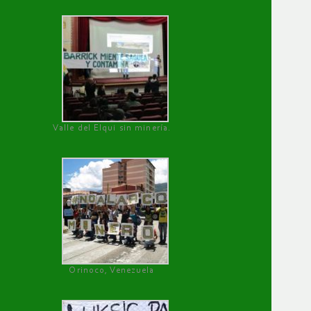
Valle del Elqui sin minería.
Orinoco, Venezuela