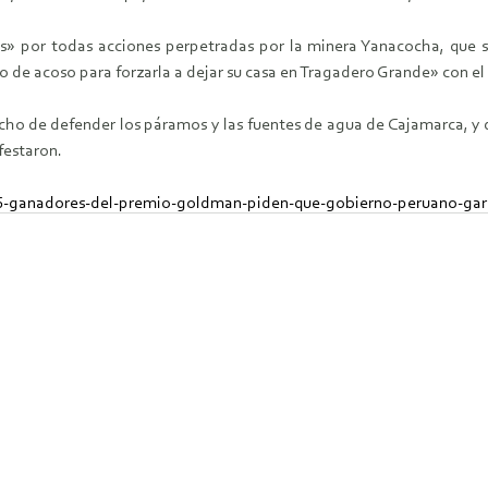
» por todas acciones perpetradas por la minera Yanacocha, que si
to de acoso para forzarla a dejar su casa en Tragadero Grande» con el
ho de defender los páramos y las fuentes de agua de Cajamarca, y d
festaron.
496-ganadores-del-premio-goldman-piden-que-gobierno-peruano-ga