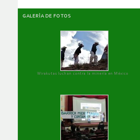
GALERÌA DE FOTOS
Wirakutas luchan contra la minería en México