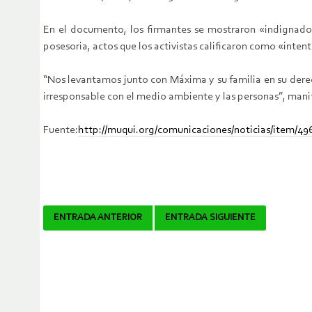
En el documento, los firmantes se mostraron «indignados
posesoria, actos que los activistas calificaron como «inten
“Nos levantamos junto con Máxima y su familia en su derec
irresponsable con el medio ambiente y las personas”, mani
Fuente:
http://muqui.org/comunicaciones/noticias/item/
Navegador
ENTRADA ANTERIOR
ENTRADA SIGUIENTE
de
artículos