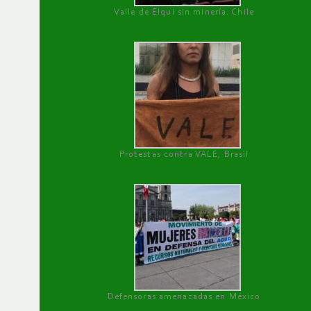
Valle de Elqui sin minería. Chile
Protestas contra VALE, Brasil
Defensoras amenazadas en México