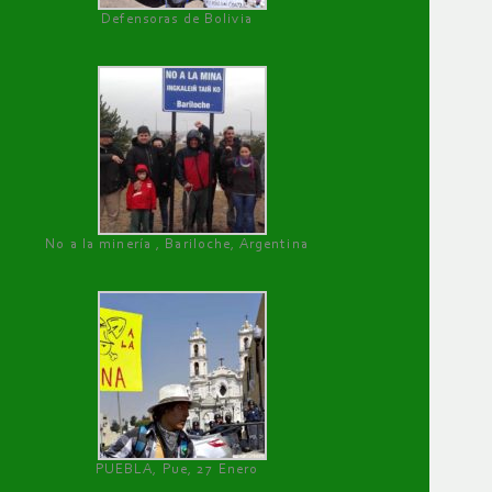
Defensoras de Bolivia
No a la minería , Bariloche, Argentina
PUEBLA, Pue, 27 Enero