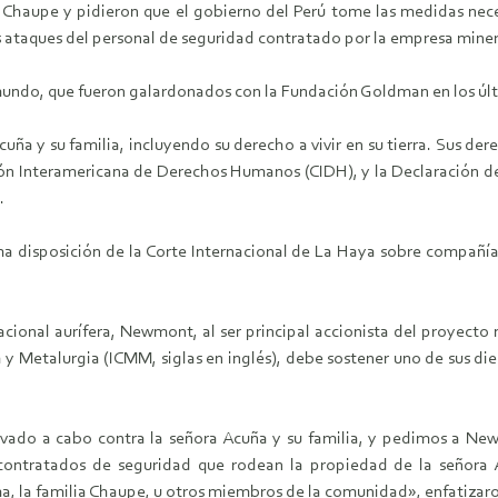
 Chaupe y pidieron que el gobierno del Perú tome las medidas nece
es ataques del personal de seguridad contratado por la empresa mine
 mundo, que fueron galardonados con la Fundación Goldman en los últ
uña y su familia, incluyendo su derecho a vivir en su tierra. Sus de
ión Interamericana de Derechos Humanos (CIDH), y la Declaración d
.
 disposición de la Corte Internacional de La Haya sobre compañías,
acional aurífera, Newmont, al ser principal accionista del proyec
 y Metalurgia (ICMM, siglas en inglés), debe sostener uno de sus diez
levado a cabo contra la señora Acuña y su familia, y pedimos a N
s contratados de seguridad que rodean la propiedad de la señora
a, la familia Chaupe, u otros miembros de la comunidad», enfatizaron