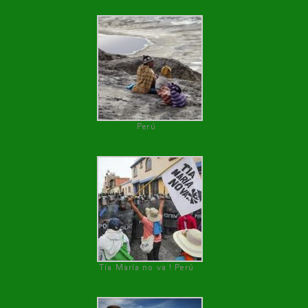
Perú
Tía María no va ! Perú