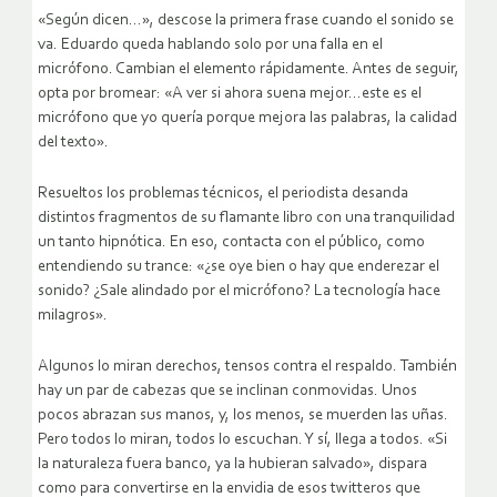
«Según dicen…», descose la primera frase cuando el sonido se
va. Eduardo queda hablando solo por una falla en el
micrófono. Cambian el elemento rápidamente. Antes de seguir,
opta por bromear: «A ver si ahora suena mejor…este es el
micrófono que yo quería porque mejora las palabras, la calidad
del texto».
Resueltos los problemas técnicos, el periodista desanda
distintos fragmentos de su flamante libro con una tranquilidad
un tanto hipnótica. En eso, contacta con el público, como
entendiendo su trance: «¿se oye bien o hay que enderezar el
sonido? ¿Sale alindado por el micrófono? La tecnología hace
milagros».
Algunos lo miran derechos, tensos contra el respaldo. También
hay un par de cabezas que se inclinan conmovidas. Unos
pocos abrazan sus manos, y, los menos, se muerden las uñas.
Pero todos lo miran, todos lo escuchan. Y sí, llega a todos. «Si
la naturaleza fuera banco, ya la hubieran salvado», dispara
como para convertirse en la envidia de esos twitteros que