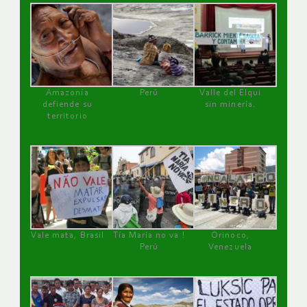
Amazonía
Perú
Valle del Elqui
defiende su
sin minería.
territorio
Vale mata, Brasil
Tía María no va !
Orinoco,
Perú
Venezuela