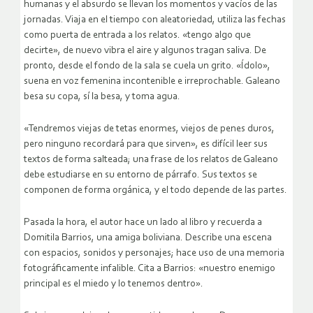
humanas y el absurdo se llevan los momentos y vacíos de las
jornadas. Viaja en el tiempo con aleatoriedad, utiliza las fechas
como puerta de entrada a los relatos. «tengo algo que
decirte», de nuevo vibra el aire y algunos tragan saliva. De
pronto, desde el fondo de la sala se cuela un grito. «Ídolo»,
suena en voz femenina incontenible e irreprochable. Galeano
besa su copa, sí la besa, y toma agua.
«Tendremos viejas de tetas enormes, viejos de penes duros,
pero ninguno recordará para que sirven», es difícil leer sus
textos de forma salteada; una frase de los relatos de Galeano
debe estudiarse en su entorno de párrafo. Sus textos se
componen de forma orgánica, y el todo depende de las partes.
Pasada la hora, el autor hace un lado al libro y recuerda a
Domitila Barrios, una amiga boliviana. Describe una escena
con espacios, sonidos y personajes; hace uso de una memoria
fotográficamente infalible. Cita a Barrios: «nuestro enemigo
principal es el miedo y lo tenemos dentro».