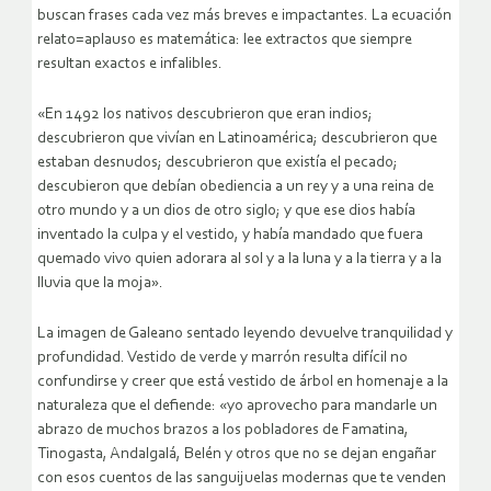
buscan frases cada vez más breves e impactantes. La ecuación
relato=aplauso es matemática: lee extractos que siempre
resultan exactos e infalibles.
«En 1492 los nativos descubrieron que eran indios;
descubrieron que vivían en Latinoamérica; descubrieron que
estaban desnudos; descubrieron que existía el pecado;
descubieron que debían obediencia a un rey y a una reina de
otro mundo y a un dios de otro siglo; y que ese dios había
inventado la culpa y el vestido, y había mandado que fuera
quemado vivo quien adorara al sol y a la luna y a la tierra y a la
lluvia que la moja».
La imagen de Galeano sentado leyendo devuelve tranquilidad y
profundidad. Vestido de verde y marrón resulta difícil no
confundirse y creer que está vestido de árbol en homenaje a la
naturaleza que el defiende: «yo aprovecho para mandarle un
abrazo de muchos brazos a los pobladores de Famatina,
Tinogasta, Andalgalá, Belén y otros que no se dejan engañar
con esos cuentos de las sanguijuelas modernas que te venden