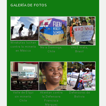
GALERÌA DE FOTOS
Wirakutas luchan
contra la minería
No a Dominga,
VALE mata,
en México
Chile
Brasil
Valle de Elqui
Atentan contra
Defensoras de
sin minería.
la Defensora
Bolivia
Chile
Francisca
Márquez