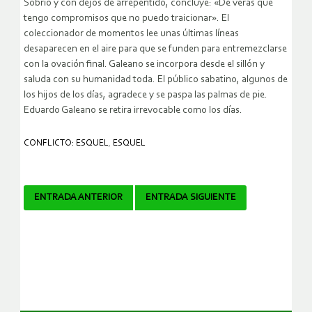
Sobrio y con dejos de arrepentido, concluye: «De veras que
tengo compromisos que no puedo traicionar». El
coleccionador de momentos lee unas últimas líneas
desaparecen en el aire para que se funden para entremezclarse
con la ovación final. Galeano se incorpora desde el sillón y
saluda con su humanidad toda. El público sabatino, algunos de
los hijos de los días, agradece y se paspa las palmas de pie.
Eduardo Galeano se retira irrevocable como los días.
CONFLICTO: ESQUEL
,
ESQUEL
Navegador
ENTRADA ANTERIOR
ENTRADA SIGUIENTE
de
artículos