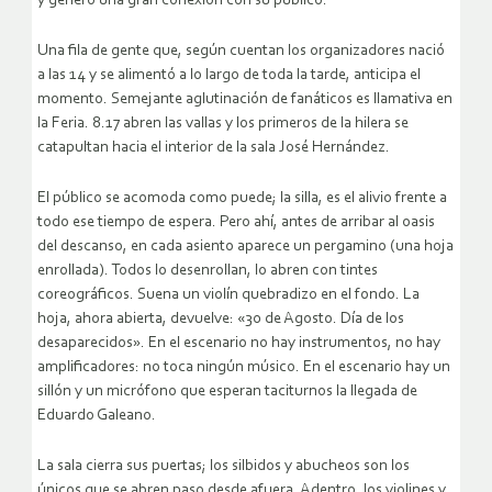
y generó una gran conexión con su público.
Una fila de gente que, según cuentan los organizadores nació
a las 14 y se alimentó a lo largo de toda la tarde, anticipa el
momento. Semejante aglutinación de fanáticos es llamativa en
la Feria. 8.17 abren las vallas y los primeros de la hilera se
catapultan hacia el interior de la sala José Hernández.
El público se acomoda como puede; la silla, es el alivio frente a
todo ese tiempo de espera. Pero ahí, antes de arribar al oasis
del descanso, en cada asiento aparece un pergamino (una hoja
enrollada). Todos lo desenrollan, lo abren con tintes
coreográficos. Suena un violín quebradizo en el fondo. La
hoja, ahora abierta, devuelve: «30 de Agosto. Día de los
desaparecidos». En el escenario no hay instrumentos, no hay
amplificadores: no toca ningún músico. En el escenario hay un
sillón y un micrófono que esperan taciturnos la llegada de
Eduardo Galeano.
La sala cierra sus puertas; los silbidos y abucheos son los
únicos que se abren paso desde afuera. Adentro, los violines y