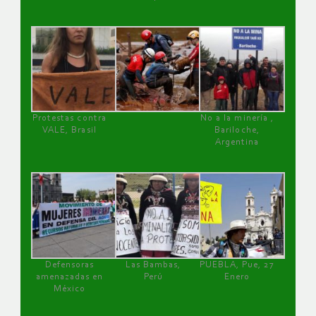
Protestas contra
No a la minería ,
VALE, Brasil
Bariloche,
Argentina
Defensoras
Las Bambas,
PUEBLA, Pue, 27
amenazadas en
Perú
Enero
México