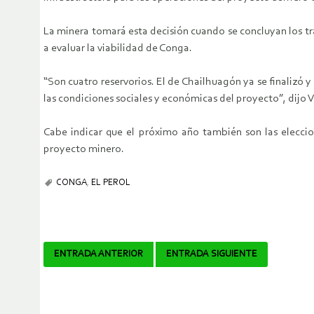
La minera tomará esta decisión cuando se concluyan los t
a evaluar la viabilidad de Conga.
“Son cuatro reservorios. El de Chailhuagón ya se finaliz
las condiciones sociales y económicas del proyecto”, dijo 
Cabe indicar que el próximo año también son las eleccion
proyecto minero.
CONGA
,
EL PEROL
Navegador
ENTRADA ANTERIOR
ENTRADA SIGUIENTE
de