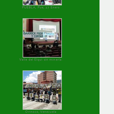
PUEBLA, Pue, 27 Enero
Valle del Elqui sin minería.
Orinoco, Venezuela