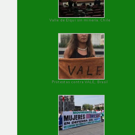
Valle de Elqui sin minería. Chile
Protestas contra VALE, Brasil