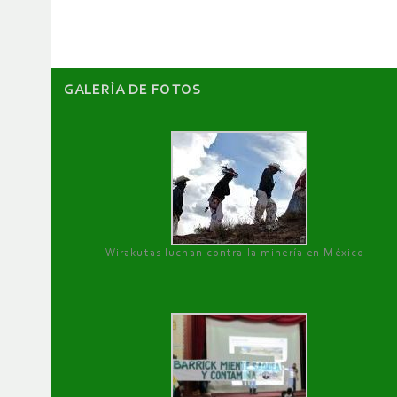
artículos
GALERÌA DE FOTOS
Wirakutas luchan contra la minería en México