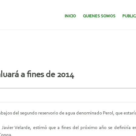
SALTAR AL CONTENIDO.
INICIO
QUIENES SOMOS
PUBLI
luará a fines de 2014
bajos del segundo reservorio de agua denominado Perol, que estaría 
Javier Velarde, estimó que a fines del próximo año se definiría e
 Conga.