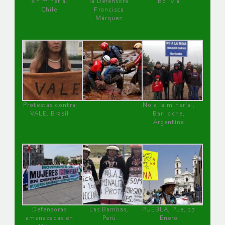
sin minería.
la Defensora
Bolivia
Chile
Francisca
Márquez
Protestas contra
No a la minería ,
VALE, Brasil
Bariloche,
Argentina
Defensoras
Las Bambas,
PUEBLA, Pue, 27
amenazadas en
Perú
Enero