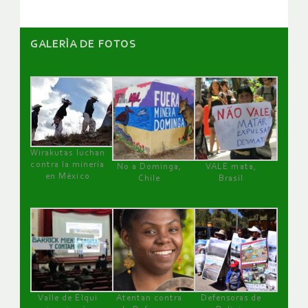
GALERÌA DE FOTOS
Wirakutas luchan
contra la minería
No a Dominga,
VALE mata,
en México
Chile
Brasil
Valle de Elqui
Atentan contra
Defensoras de