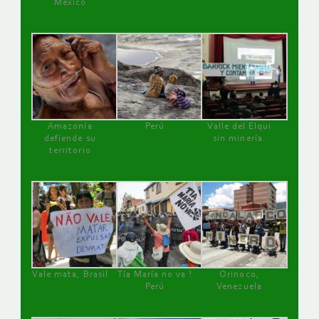
México
Amazonía
Perú
Valle del Elqui
defiende su
sin minería.
territorio
Vale mata, Brasil
Tía María no va !
Orinoco,
Perú
Venezuela