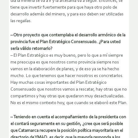
día la minería se va a ir y la artesanía va a seguir. Entonces, se
tiene que invertir fuertemente para que haya otro polo de
desarrollo además del minero, y para eso deben ser utilizadas
las regalías.
– Otro proyecto que contemplaba el desarrollo armónico de la
provincia fue el Plan Estratégico Consensuado. ¿Para usted
sería válido retomarlo?
– El Plan Estratégico es muy bueno, pero lo que a mí siempre
me preocupa es que nosotros como provincia siempre nos
vamos en la elaboración de planes, y de eso ya se ha hecho
mucho. Lo que tenemos que hacer nosotros es concretarlos.
Hay muchas cosas importantes del Plan Estratégico
Consensuado que nosotros vamos a rescatar, hay otras que no
compartimos y hay otras que quedaron muy desactualizadas.
No es el mismo contexto hoy, que cuando se elaboró este Plan.
– Teniendo en cuenta el acompañamiento de la presidenta con
el contará seguramente en su gestión, ¿cree que será posible
que Catamarca recupere la posición política mayoritaria en el
directorio de YMAD, es decir, que la mayoría responda a los