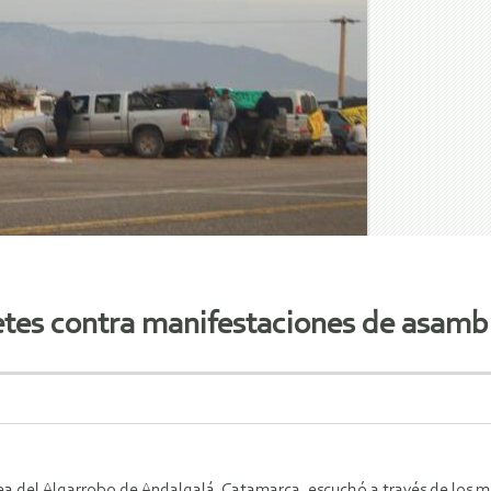
tes contra manifestaciones de asambl
a del Algarrobo de Andalgalá, Catamarca, escuchó a través de los m