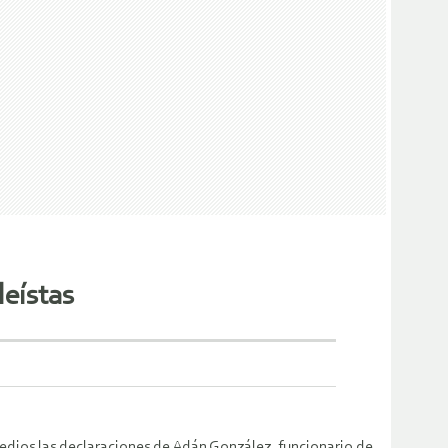
eístas
edios las declaraciones de Adán González, funcionario de