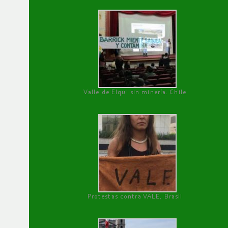
Valle de Elqui sin minería. Chile
Protestas contra VALE, Brasil