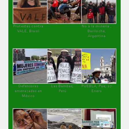
Protestas contra
No a la minería ,
VALE, Brasil
Bariloche,
Argentina
Defensoras
Las Bambas,
PUEBLA, Pue, 27
amenazadas en
Perú
Enero
México