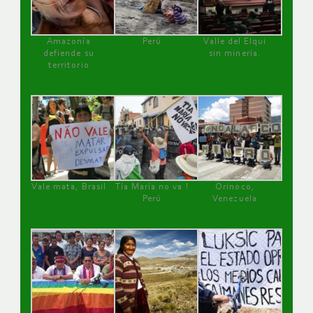
Amazonía
Perú
Valle del Elqui
defiende su
sin minería.
territorio
Vale mata, Brasil
Tía María no va !
Orinoco,
Perú
Venezuela