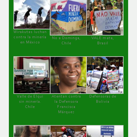
Wirakutas luchan
contra la minería
No a Dominga,
VALE mata,
en México
Chile
Brasil
Valle de Elqui
Atentan contra
Defensoras de
sin minería.
la Defensora
Bolivia
Chile
Francisca
Márquez