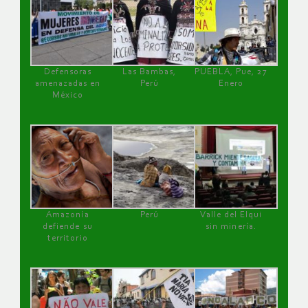
Defensoras
Las Bambas,
PUEBLA, Pue, 27
amenazadas en
Perú
Enero
México
Amazonía
Perú
Valle del Elqui
defiende su
sin minería.
territorio