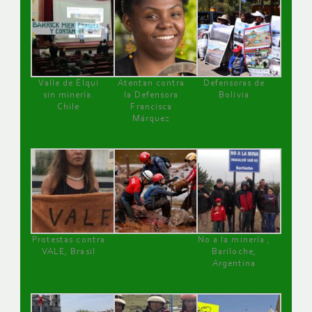
Valle de Elqui
Atentan contra
Defensoras de
sin minería.
la Defensora
Bolivia
Chile
Francisca
Márquez
Protestas contra
No a la minería ,
VALE, Brasil
Bariloche,
Argentina