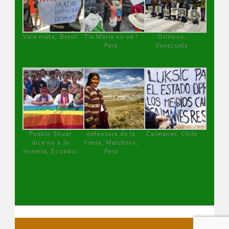
Vale mata, Brasil
Tía María no va !
Orinoco,
Perú
Venezuela
Pueblo Shuar
defensora de la
Caimanes, Chile
dice no a la
tierra, Melchora,
minería, Ecuador
Perú