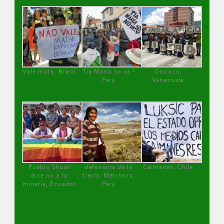
Vale mata, Brasil
Tía María no va !
Orinoco,
Perú
Venezuela
Pueblo Shuar
defensora de la
Caimanes, Chile
dice no a la
tierra, Melchora,
minería, Ecuador
Perú