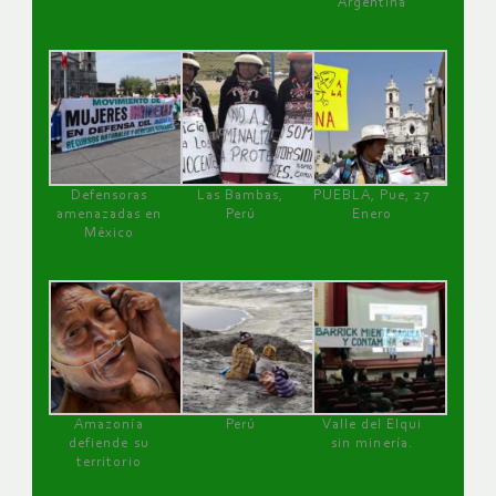
Argentina
Defensoras
Las Bambas,
PUEBLA, Pue, 27
amenazadas en
Perú
Enero
México
Amazonía
Perú
Valle del Elqui
defiende su
sin minería.
territorio