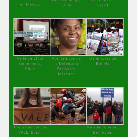
No a Dominga,
VALE mata,
en México
Chile
Brasil
Valle de Elqui
Atentan contra
Defensoras de
sin minería.
la Defensora
Bolivia
Chile
Francisca
Márquez
Protestas contra
No a la minería ,
VALE, Brasil
Bariloche,