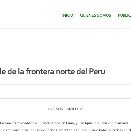
SALTAR AL CONTENIDO.
INICIO
QUIENES SOMOS
PUBLI
le de la frontera norte del Peru
PRONUNCIAMIENTO
Provincias de Ayabaca y Huancabamba en Piura, y San Ignacio y Jaén en Cajamarca, q
medios de comunicación, sobre hechos lamentables que pudieron haber sucedido en e