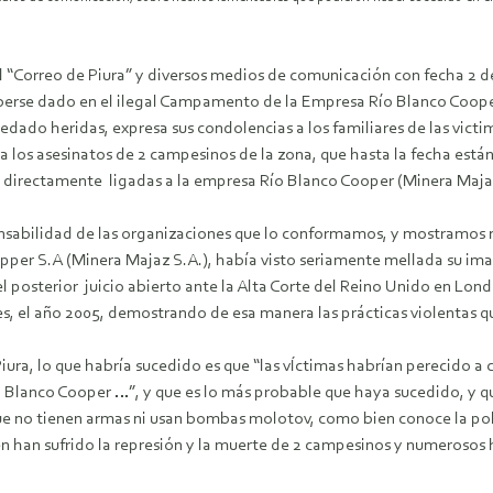
o el “Correo de Piura” y diversos medios de comunicación con fecha 2 
berse dado en el ilegal Campamento de la Empresa Río Blanco Cooper
uedado heridas, expresa sus condolencias a los familiares de las vict
 los asesinatos de 2 campesinos de la zona, que hasta la fecha está
n directamente ligadas a la empresa Río Blanco Cooper (Minera Majaz
sabilidad de las organizaciones que lo conformamos, y mostramos nu
pper S.A (Minera Majaz S.A.), había visto seriamente mellada su im
el posterior juicio abierto ante la Alta Corte del Reino Unido en Lon
es, el año 2005, demostrando de esa manera las prácticas violentas q
iura, lo que habría sucedido es que “las vÍctimas habrían perecido a
o Blanco Cooper …”, y que es lo más probable que haya sucedido, y q
e no tienen armas ni usan bombas molotov, como bien conoce la poli
en han sufrido la represión y la muerte de 2 campesinos y numeroso