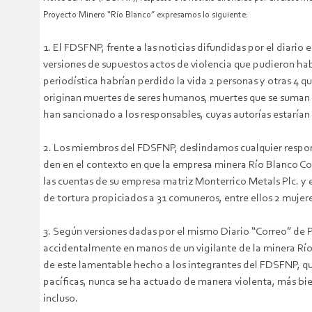
Proyecto Minero “Río Blanco” expresamos lo siguiente:
1. El FDSFNP, frente a las noticias difundidas por el diari
versiones de supuestos actos de violencia que pudieron ha
periodística habrían perdido la vida 2 personas y otras 4 q
originan muertes de seres humanos, muertes que se suman a
han sancionado a los responsables, cuyas autorías estaría
2. Los miembros del FDSFNP, deslindamos cualquier respon
den en el contexto en que la empresa minera Río Blanco Co
las cuentas de su empresa matriz Monterrico Metals Plc. y 
de tortura propiciados a 31 comuneros, entre ellos 2 mujer
3. Según versiones dadas por el mismo Diario “Correo” de P
accidentalmente en manos de un vigilante de la minera Rí
de este lamentable hecho a los integrantes del FDSFNP, qu
pacíficas, nunca se ha actuado de manera violenta, más bi
incluso.