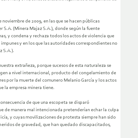
de noviembre de 2009, en las que se hacen públicas
 S.A. (Minera Majaz S.A.), donde según la fuente
imas, y condena y rechaza todos los actos de violencia que
n impunes y en los que las autoridades correspondientes no
 S.A.).
estra extrañeza, porque sucesos de esta naturaleza se
agen a nivel internacional, producto del congelamiento de
dres por la muerte del comunero Melanio García y los actos
ue la empresa minera tiene.
 consecuencia de que una escopeta se disparó
ue de manera mal intencionada pretenderían echar la culpa
cía, y cuyas movilizaciones de protesta siempre han sido
s heridos de gravedad, que han quedado discapacitados,