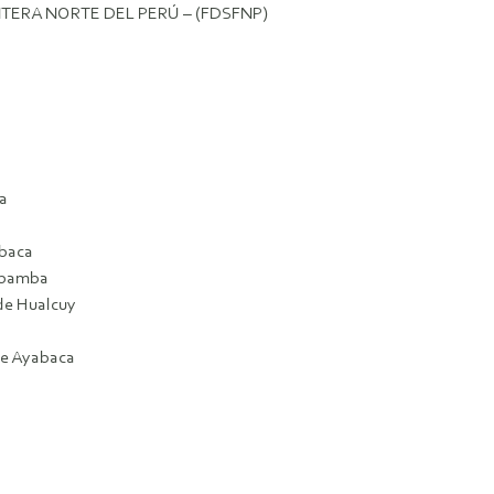
TERA NORTE DEL PERÚ – (FDSFNP)
a
abaca
cabamba
de Hualcuy
de Ayabaca