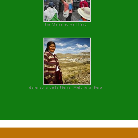
Tía María no va ! Perú
defensora de la tierra, Melchora, Perú