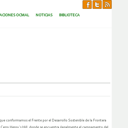
CACIONES OCMAL
NOTICIAS
BIBLIOTECA
ue conformamos el Frente por el Desarrollo Sostenible de la Frontera
l Cerro Henry´s Hill, donde se encuentra ilegalmente el campamento del