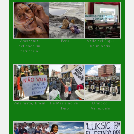
Amazonía
Perú
Valle del Elqui
defiende su
sin minería.
territorio
Vale mata, Brasil
Tía María no va !
Orinoco,
Perú
Venezuela