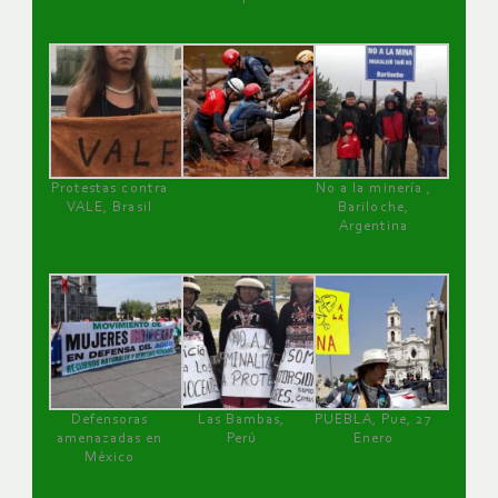
Protestas contra
No a la minería ,
VALE, Brasil
Bariloche,
Argentina
Defensoras
Las Bambas,
PUEBLA, Pue, 27
amenazadas en
Perú
Enero
México