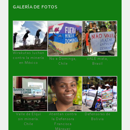
GALERÌA DE FOTOS
Wirakutas luchan
contra la minería
No a Dominga,
VALE mata,
en México
Chile
Brasil
Valle de Elqui
Atentan contra
Defensoras de
sin minería.
la Defensora
Bolivia
Chile
Francisca
Márquez