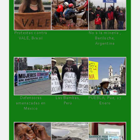
Protestas contra
No a la minería ,
VALE, Brasil
Bariloche,
Argentina
Defensoras
Las Bambas,
PUEBLA, Pue, 27
amenazadas en
Perú
Enero
México