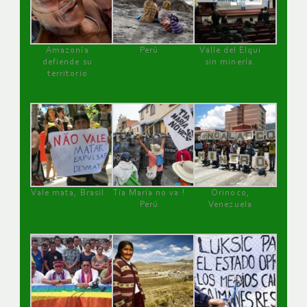
Amazonía
Perú
Valle del Elqui
defiende su
sin minería.
territorio
Vale mata, Brasil
Tía María no va !
Orinoco,
Perú
Venezuela