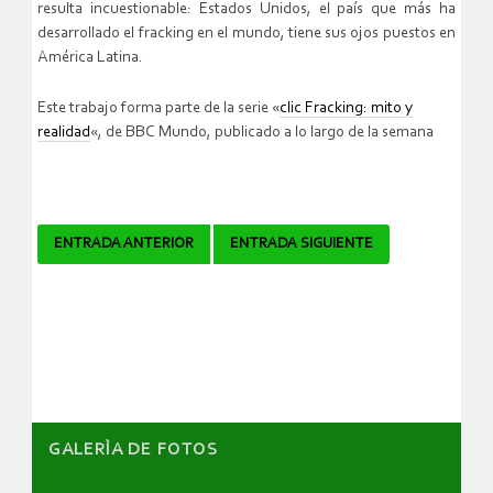
resulta incuestionable: Estados Unidos, el país que más ha
desarrollado el fracking en el mundo, tiene sus ojos puestos en
América Latina.
Este trabajo forma parte de la serie «
clic Fracking: mito y
realidad
«, de BBC Mundo, publicado a lo largo de la semana
Navegador
ENTRADA ANTERIOR
ENTRADA SIGUIENTE
de
artículos
GALERÌA DE FOTOS