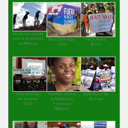
Wirakutas luchan
contra la minería
No a Dominga,
VALE mata,
en México
Chile
Brasil
Valle de Elqui
Atentan contra
Defensoras de
sin minería.
la Defensora
Bolivia
Chile
Francisca
Márquez