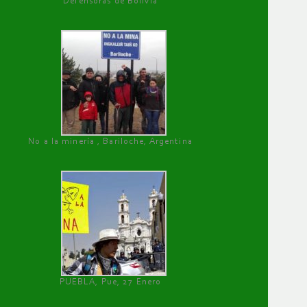
Defensoras de Bolivia
No a la minería , Bariloche, Argentina
PUEBLA, Pue, 27 Enero