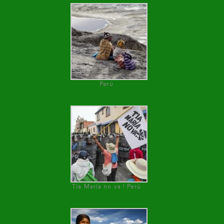
Perú
Tía María no va ! Perú