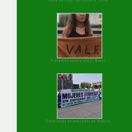
Valle de Elqui sin minería. Chile
Protestas contra VALE, Brasil
Defensoras amenazadas en México