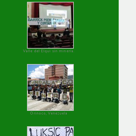
Valle del Elqui sin minería.
Orinoco, Venezuela