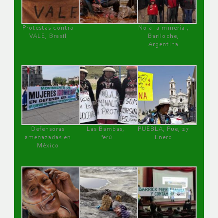
Protestas contra
No a la minería ,
VALE, Brasil
Bariloche,
Argentina
Defensoras
Las Bambas,
PUEBLA, Pue, 27
amenazadas en
Perú
Enero
México