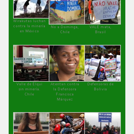
Wirakutas luchan
contra la minería
No a Dominga,
VALE mata,
en México
Chile
Brasil
Valle de Elqui
Atentan contra
Defensoras de
sin minería.
la Defensora
Bolivia
Chile
Francisca
Márquez