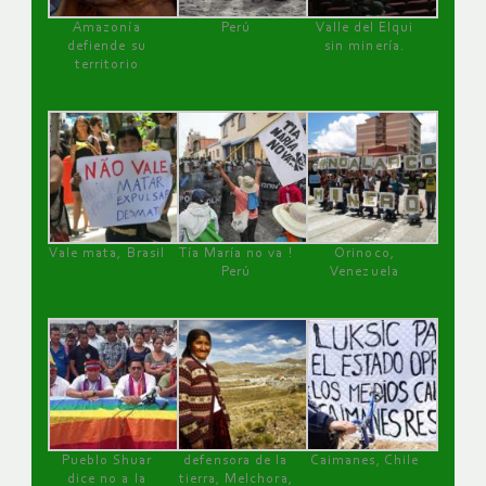
Amazonía
Perú
Valle del Elqui
defiende su
sin minería.
territorio
Vale mata, Brasil
Tía María no va !
Orinoco,
Perú
Venezuela
Pueblo Shuar
defensora de la
Caimanes, Chile
dice no a la
tierra, Melchora,