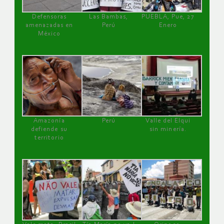
Defensoras
Las Bambas,
PUEBLA, Pue, 27
amenazadas en
Perú
Enero
México
Amazonía
Perú
Valle del Elqui
defiende su
sin minería.
territorio