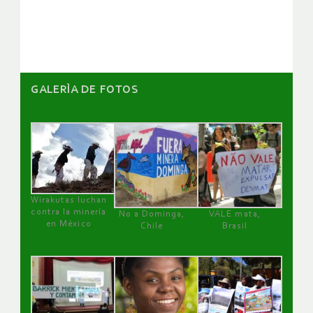
artículos
GALERÌA DE FOTOS
Wirakutas luchan
contra la minería
No a Dominga,
VALE mata,
en México
Chile
Brasil