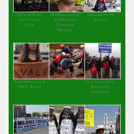
Valle de Elqui
Atentan contra
Defensoras de
sin minería.
la Defensora
Bolivia
Chile
Francisca
Márquez
Protestas contra
No a la minería ,
VALE, Brasil
Bariloche,
Argentina