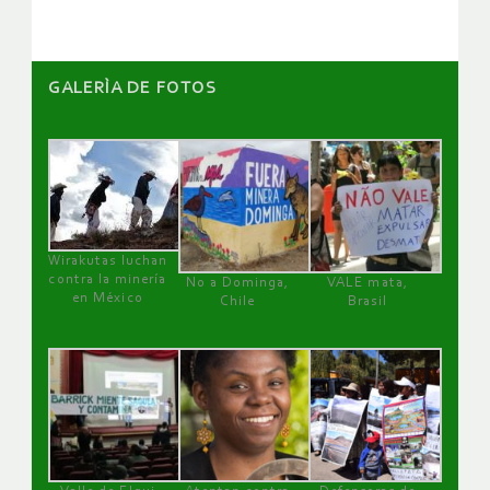
GALERÌA DE FOTOS
Wirakutas luchan
contra la minería
No a Dominga,
VALE mata,
en México
Chile
Brasil