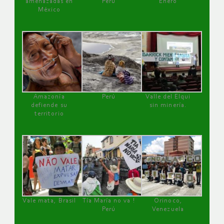
amenazadas en
Perú
Enero
México
Amazonía
Perú
Valle del Elqui
defiende su
sin minería.
territorio
Vale mata, Brasil
Tía María no va !
Orinoco,
Perú
Venezuela