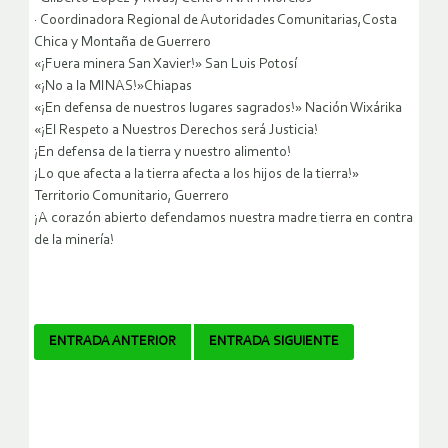
· Coordinadora Regional de Autoridades Comunitarias,Costa
Chica y Montaña de Guerrero
«¡Fuera minera San Xavier!» San Luis Potosí
«¡No a la MINAS!»Chiapas
«¡En defensa de nuestros lugares sagrados!» Nación Wixárika
«¡El Respeto a Nuestros Derechos será Justicia!
¡En defensa de la tierra y nuestro alimento!
¡Lo que afecta a la tierra afecta a los hijos de la tierra!»
Territorio Comunitario, Guerrero
¡A corazón abierto defendamos nuestra madre tierra en contra
de la minería!
Navegador
ENTRADA ANTERIOR
ENTRADA SIGUIENTE
de
artículos