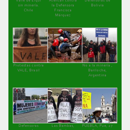
Valle de Elqui
Atentan contra
Defensoras de
sin minería.
la Defensora
Bolivia
Chile
Francisca
Márquez
Protestas contra
No a la minería ,
VALE, Brasil
Bariloche,
Argentina
Defensoras
Las Bambas,
PUEBLA, Pue, 27