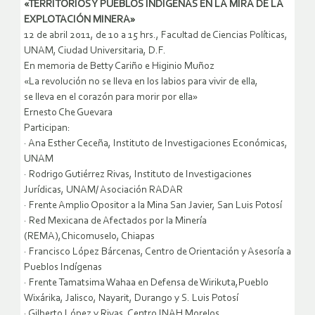
«TERRITORIOS Y PUEBLOS INDÍGENAS EN LA MIRA DE LA
EXPLOTACIÓN MINERA»
12 de abril 2011, de 10 a 15 hrs., Facultad de Ciencias Políticas,
UNAM, Ciudad Universitaria, D.F.
En memoria de Betty Cariño e Higinio Muñoz
«La revolución no se lleva en los labios para vivir de ella,
se lleva en el corazón para morir por ella»
Ernesto Che Guevara
Participan:
· Ana Esther Ceceña, Instituto de Investigaciones Económicas,
UNAM
· Rodrigo Gutiérrez Rivas, Instituto de Investigaciones
Jurídicas, UNAM/ Asociación RADAR
· Frente Amplio Opositor a la Mina San Javier, San Luis Potosí
· Red Mexicana de Afectados por la Minería
(REMA),Chicomuselo, Chiapas
· Francisco López Bárcenas, Centro de Orientación y Asesoría a
Pueblos Indígenas
· Frente Tamatsima Wahaa en Defensa de Wirikuta,Pueblo
Wixárika, Jalisco, Nayarit, Durango y S. Luis Potosí
· Gilberto López y Rivas, Centro INAH Morelos