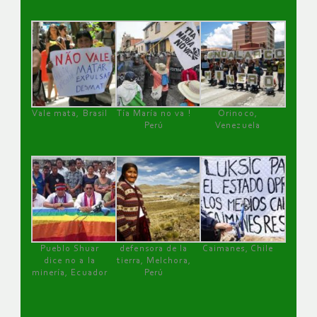
Vale mata, Brasil
Tía María no va !
Orinoco,
Perú
Venezuela
Pueblo Shuar
defensora de la
Caimanes, Chile
dice no a la
tierra, Melchora,
minería, Ecuador
Perú