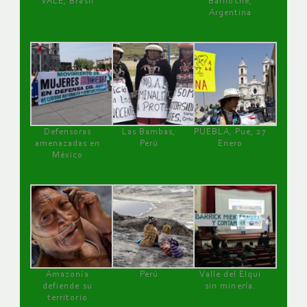
VALE, Brasil
Bariloche,
Argentina
Defensoras
Las Bambas,
PUEBLA, Pue, 27
amenazadas en
Perú
Enero
México
Amazonía
Perú
Valle del Elqui
defiende su
sin minería.
territorio