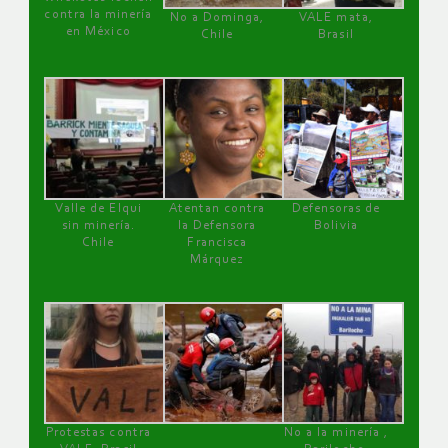
contra la minería
No a Dominga,
VALE mata,
en México
Chile
Brasil
Valle de Elqui
Atentan contra
Defensoras de
sin minería.
la Defensora
Bolivia
Chile
Francisca
Márquez
Protestas contra
No a la minería ,