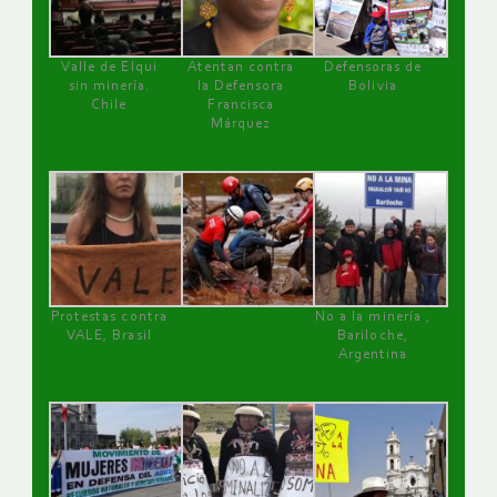
Valle de Elqui
Atentan contra
Defensoras de
sin minería.
la Defensora
Bolivia
Chile
Francisca
Márquez
Protestas contra
No a la minería ,
VALE, Brasil
Bariloche,
Argentina