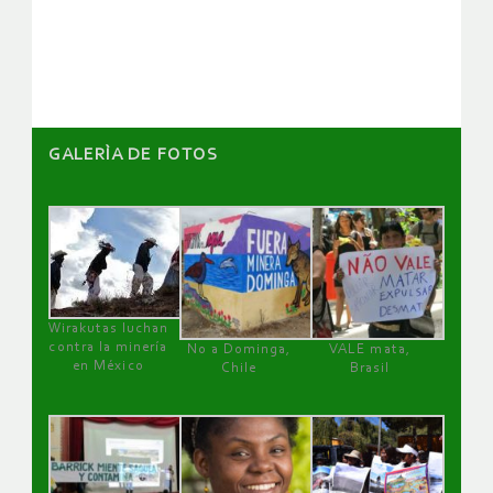
de
artículos
GALERÌA DE FOTOS
Wirakutas luchan
contra la minería
No a Dominga,
VALE mata,
en México
Chile
Brasil