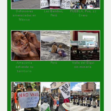
Defensoras
Las Bambas,
PUEBLA, Pue, 27
amenazadas en
Perú
Enero
México
Amazonía
Perú
Valle del Elqui
defiende su
sin minería.
territorio