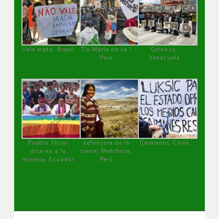
Vale mata, Brasil
Tía María no va !
Orinoco,
Perú
Venezuela
Pueblo Shuar
defensora de la
Caimanes, Chile
dice no a la
tierra, Melchora,
minería, Ecuador
Perú