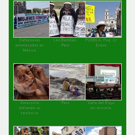
Defensoras
Las Bambas,
PUEBLA, Pue, 27
amenazadas en
Perú
Enero
México
Amazonía
Perú
Valle del Elqui
defiende su
sin minería.
territorio