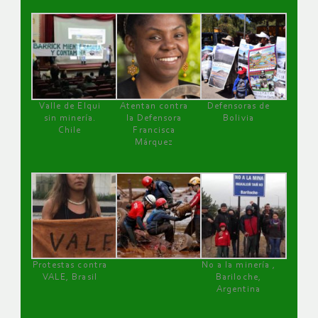
Valle de Elqui
Atentan contra
Defensoras de
sin minería.
la Defensora
Bolivia
Chile
Francisca
Márquez
Protestas contra
No a la minería ,
VALE, Brasil
Bariloche,
Argentina