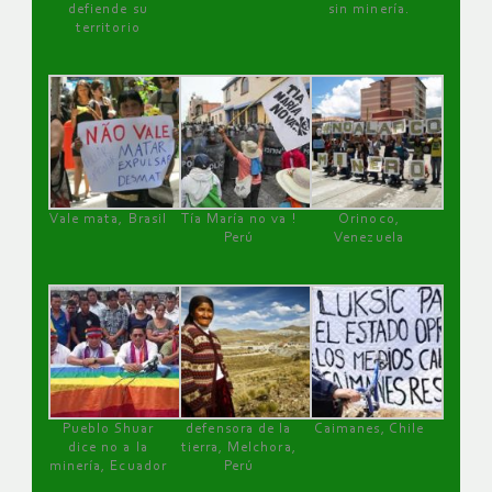
defiende su
sin minería.
territorio
Vale mata, Brasil
Tía María no va !
Orinoco,
Perú
Venezuela
Pueblo Shuar
defensora de la
Caimanes, Chile
dice no a la
tierra, Melchora,
minería, Ecuador
Perú