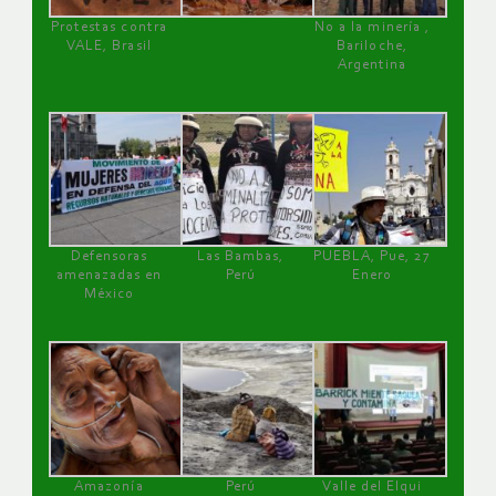
Protestas contra
No a la minería ,
VALE, Brasil
Bariloche,
Argentina
Defensoras
Las Bambas,
PUEBLA, Pue, 27
amenazadas en
Perú
Enero
México
Amazonía
Perú
Valle del Elqui