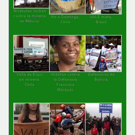
Wirakutas luchan
contra la minería
No a Dominga,
VALE mata,
en México
Chile
Brasil
Valle de Elqui
Atentan contra
Defensoras de
sin minería.
la Defensora
Bolivia
Chile
Francisca
Márquez