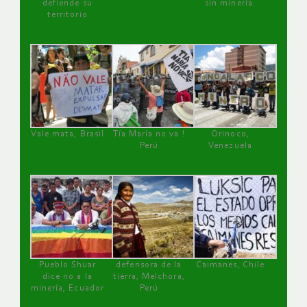
defiende su
sin minería.
territorio
Vale mata, Brasil
Tía María no va !
Orinoco,
Perú
Venezuela
Pueblo Shuar
defensora de la
Caimanes, Chile
dice no a la
tierra, Melchora,
minería, Ecuador
Perú