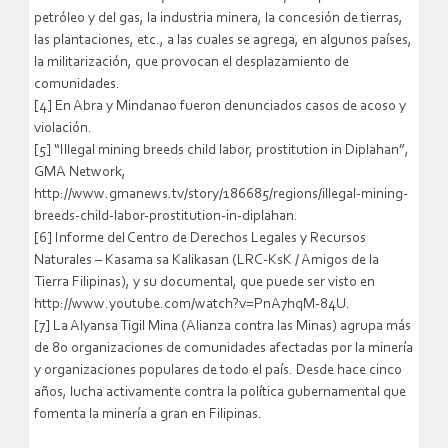
petróleo y del gas, la industria minera, la concesión de tierras,
las plantaciones, etc., a las cuales se agrega, en algunos países,
la militarización, que provocan el desplazamiento de
comunidades.
[4] En Abra y Mindanao fueron denunciados casos de acoso y
violación.
[5] “Illegal mining breeds child labor, prostitution in Diplahan”,
GMA Network,
http://www.gmanews.tv/story/186685/regions/illegal-mining-
breeds-child-labor-prostitution-in-diplahan.
[6] Informe del Centro de Derechos Legales y Recursos
Naturales – Kasama sa Kalikasan (LRC-KsK / Amigos de la
Tierra Filipinas), y su documental, que puede ser visto en
http://www.youtube.com/watch?v=PnA7hqM-84U.
[7] La Alyansa Tigil Mina (Alianza contra las Minas) agrupa más
de 80 organizaciones de comunidades afectadas por la minería
y organizaciones populares de todo el país. Desde hace cinco
años, lucha activamente contra la política gubernamental que
fomenta la minería a gran en Filipinas.