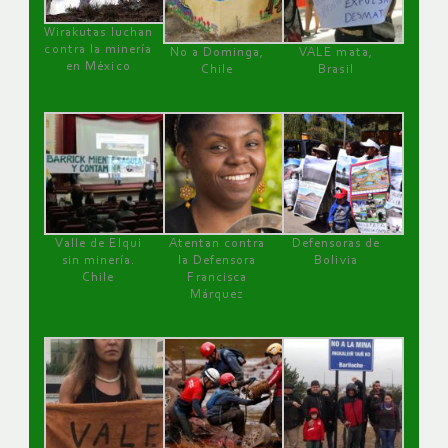
Wirakutas luchan
contra la minería
No a Dominga,
VALE mata,
en México
Chile
Brasil
Valle de Elqui
Atentan contra
Defensoras de
sin minería.
la Defensora
Bolivia
Chile
Francisca
Márquez