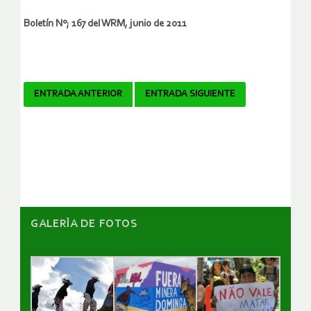
Boletín Nº; 167 del WRM, junio de 2011
Navegador
ENTRADA ANTERIOR
ENTRADA SIGUIENTE
de
artículos
GALERÌA DE FOTOS