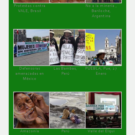
Protestas contra
No a la minería ,
VALE, Brasil
Bariloche,
Argentina
Defensoras
Las Bambas,
PUEBLA, Pue, 27
amenazadas en
Perú
Enero
México
Amazonía
Perú
Valle del Elqui