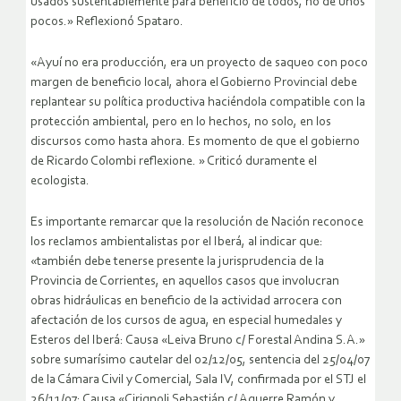
usados sustentablemente para beneficio de todos, no de unos
pocos.» Reflexionó Spataro.
«Ayuí no era producción, era un proyecto de saqueo con poco
margen de beneficio local, ahora el Gobierno Provincial debe
replantear su política productiva haciéndola compatible con la
protección ambiental, pero en lo hechos, no solo, en los
discursos como hasta ahora. Es momento de que el gobierno
de Ricardo Colombi reflexione. » Criticó duramente el
ecologista.
Es importante remarcar que la resolución de Nación reconoce
los reclamos ambientalistas por el Iberá, al indicar que:
«también debe tenerse presente la jurisprudencia de la
Provincia de Corrientes, en aquellos casos que involucran
obras hidráulicas en beneficio de la actividad arrocera con
afectación de los cursos de agua, en especial humedales y
Esteros del Iberá: Causa «Leiva Bruno c/ Forestal Andina S.A.»
sobre sumarísimo cautelar del 02/12/05, sentencia del 25/04/07
de la Cámara Civil y Comercial, Sala IV, confirmada por el STJ el
26/11/07; Causa «Cirignoli Sebastián c/ Aguerre Ramón y