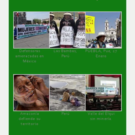
Defensoras
Las Bambas,
PUEBLA, Pue, 27
amenazadas en
Perú
Enero
México
Amazonía
Perú
Valle del Elqui
defiende su
sin minería.
territorio