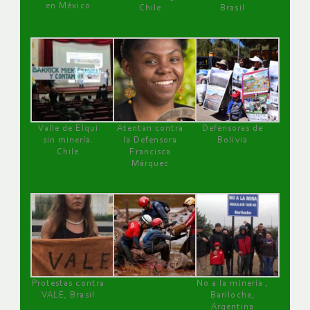
en México
Chile
Brasil
Valle de Elqui
Atentan contra
Defensoras de
sin minería.
la Defensora
Bolivia
Chile
Francisca
Márquez
Protestas contra
No a la minería ,
VALE, Brasil
Bariloche,
Argentina