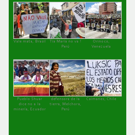
Vale mata, Brasil
Tía María no va !
Orinoco,
Perú
Venezuela
Pueblo Shuar
defensora de la
Caimanes, Chile
dice no a la
tierra, Melchora,
minería, Ecuador
Perú