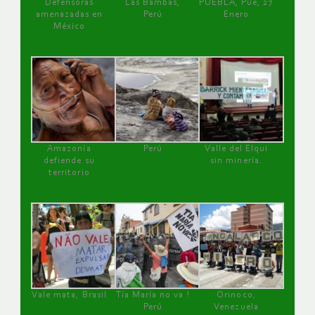
Defensoras
Las Bambas,
PUEBLA, Pue, 27
amenazadas en
Perú
Enero
México
Amazonía
Perú
Valle del Elqui
defiende su
sin minería.
territorio
Vale mata, Brasil
Tía María no va !
Orinoco,
Perú
Venezuela