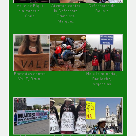
Valle de Elqui
Atentan contra
Defensoras de
sin minería.
la Defensora
Bolivia
Chile
Francisca
Márquez
Protestas contra
No a la minería ,
VALE, Brasil
Bariloche,
Argentina