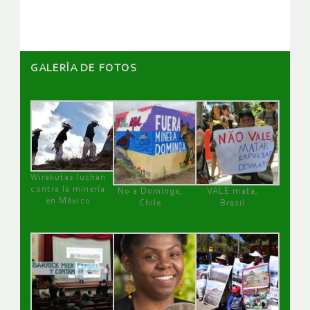
artículos
GALERÌA DE FOTOS
Wirakutas luchan
contra la minería
No a Dominga,
VALE mata,
en México
Chile
Brasil