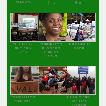
en México
Chile
Brasil
Valle de Elqui
Atentan contra
Defensoras de
sin minería.
la Defensora
Bolivia
Chile
Francisca
Márquez
Protestas contra
No a la minería ,
VALE, Brasil
Bariloche,
Argentina