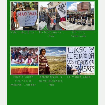
Vale mata, Brasil
Tía María no va !
Orinoco,
Perú
Venezuela
Pueblo Shuar
defensora de la
Caimanes, Chile
dice no a la
tierra, Melchora,
minería, Ecuador
Perú