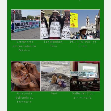
Defensoras
Las Bambas,
PUEBLA, Pue, 27
amenazadas en
Perú
Enero
México
Amazonía
Perú
Valle del Elqui
defiende su
sin minería.
territorio