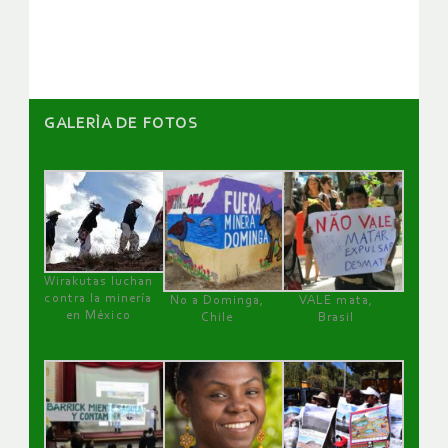
artículos
GALERÌA DE FOTOS
Wirakutas luchan
contra la minería
No a Dominga,
VALE mata,
en México
Chile
Brasil