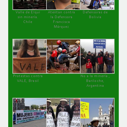
Valle de Elqui
Atentan contra
Defensoras de
sin minería.
la Defensora
Bolivia
Chile
Francisca
Márquez
Protestas contra
No a la minería ,
VALE, Brasil
Bariloche,
Argentina