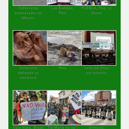
Defensoras
Las Bambas,
PUEBLA, Pue, 27
amenazadas en
Perú
Enero
México
Amazonía
Perú
Valle del Elqui
defiende su
sin minería.
territorio
Vale mata, Brasil
Tía María no va !
Orinoco,