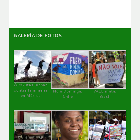
artículos
GALERÌA DE FOTOS
Wirakutas luchan
contra la minería
No a Dominga,
VALE mata,
en México
Chile
Brasil