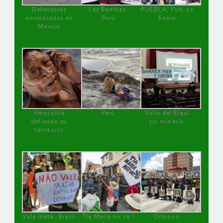
Defensoras
Las Bambas,
PUEBLA, Pue, 27
amenazadas en
Perú
Enero
México
Amazonía
Perú
Valle del Elqui
defiende su
sin minería.
territorio
Vale mata, Brasil
Tía María no va !
Orinoco,