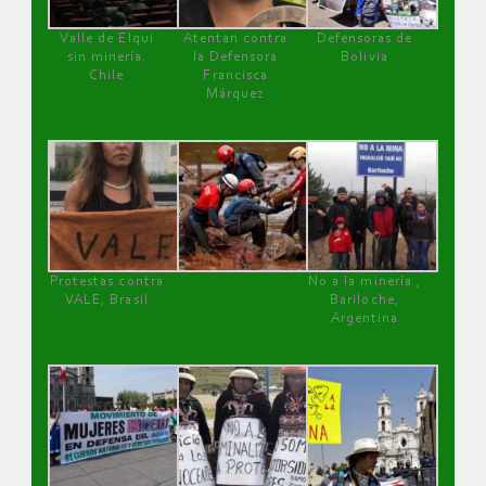
Valle de Elqui
Atentan contra
Defensoras de
sin minería.
la Defensora
Bolivia
Chile
Francisca
Márquez
Protestas contra
No a la minería ,
VALE, Brasil
Bariloche,
Argentina