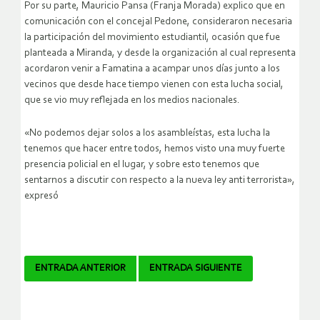
Por su parte, Mauricio Pansa (Franja Morada) explico que en
comunicación con el concejal Pedone, consideraron necesaria
la participación del movimiento estudiantil, ocasión que fue
planteada a Miranda, y desde la organización al cual representa
acordaron venir a Famatina a acampar unos días junto a los
vecinos que desde hace tiempo vienen con esta lucha social,
que se vio muy reflejada en los medios nacionales.
«No podemos dejar solos a los asambleístas, esta lucha la
tenemos que hacer entre todos, hemos visto una muy fuerte
presencia policial en el lugar, y sobre esto tenemos que
sentarnos a discutir con respecto a la nueva ley anti terrorista»,
expresó
Navegador
ENTRADA ANTERIOR
ENTRADA SIGUIENTE
de