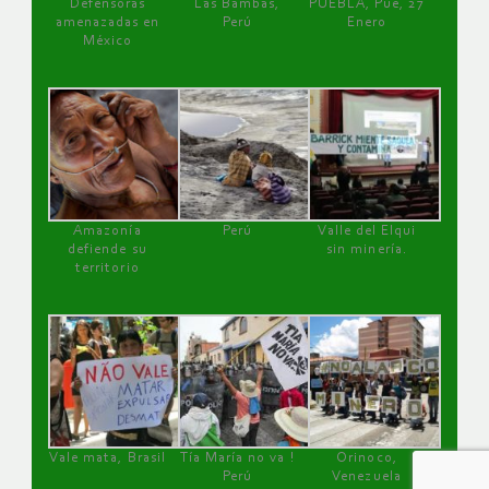
Defensoras
Las Bambas,
PUEBLA, Pue, 27
amenazadas en
Perú
Enero
México
Amazonía
Perú
Valle del Elqui
defiende su
sin minería.
territorio
Vale mata, Brasil
Tía María no va !
Orinoco,
Perú
Venezuela