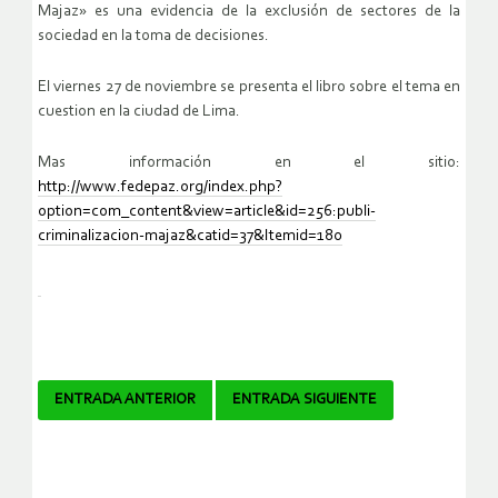
Majaz» es una evidencia de la exclusión de sectores de la
sociedad en la toma de decisiones.
El viernes 27 de noviembre se presenta el libro sobre el tema en
cuestion en la ciudad de Lima.
Mas información en el sitio:
http://www.fedepaz.org/index.php?
option=com_content&view=article&id=256:publi-
criminalizacion-majaz&catid=37&Itemid=180
Navegador
ENTRADA ANTERIOR
ENTRADA SIGUIENTE
de