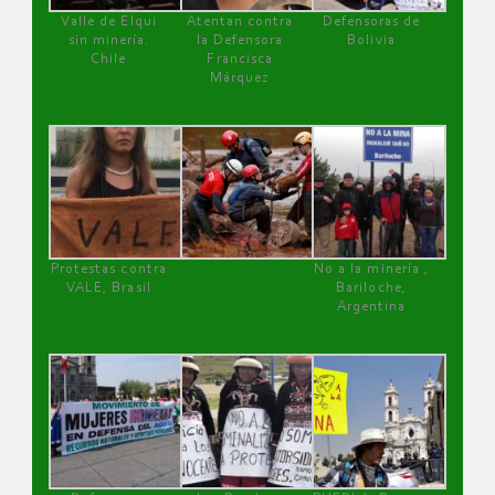
Valle de Elqui
Atentan contra
Defensoras de
sin minería.
la Defensora
Bolivia
Chile
Francisca
Márquez
Protestas contra
No a la minería ,
VALE, Brasil
Bariloche,
Argentina