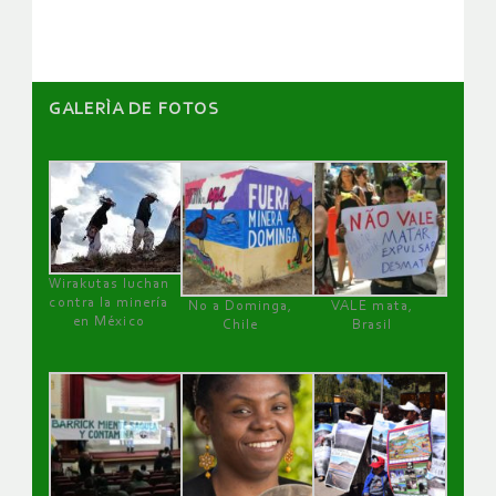
artículos
GALERÌA DE FOTOS
Wirakutas luchan
contra la minería
No a Dominga,
VALE mata,
en México
Chile
Brasil