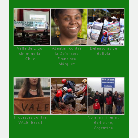
Valle de Elqui
Atentan contra
Defensoras de
sin minería.
la Defensora
Bolivia
Chile
Francisca
Márquez
Protestas contra
No a la minería ,
VALE, Brasil
Bariloche,
Argentina