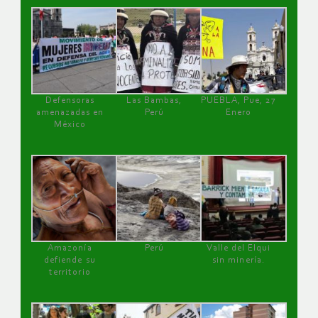
Defensoras
Las Bambas,
PUEBLA, Pue, 27
amenazadas en
Perú
Enero
México
Amazonía
Perú
Valle del Elqui
defiende su
sin minería.
territorio