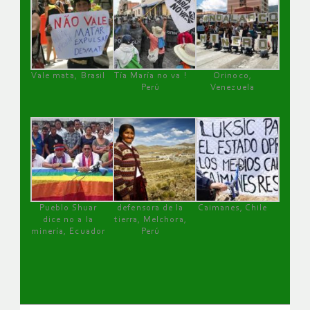
Vale mata, Brasil
Tía María no va !
Orinoco,
Perú
Venezuela
Pueblo Shuar
defensora de la
Caimanes, Chile
dice no a la
tierra, Melchora,
minería, Ecuador
Perú