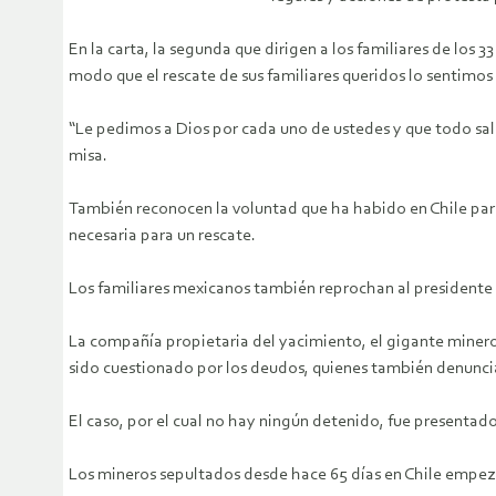
En la carta, la segunda que dirigen a los familiares de los 
modo que el rescate de sus familiares queridos lo sentimos
“Le pedimos a Dios por cada uno de ustedes y que todo salga
misa.
También reconocen la voluntad que ha habido en Chile para
necesaria para un rescate.
Los familiares mexicanos también reprochan al presidente F
La compañía propietaria del yacimiento, el gigante minero
sido cuestionado por los deudos, quienes también denunci
El caso, por el cual no hay ningún detenido, fue presenta
Los mineros sepultados desde hace 65 días en Chile empezar