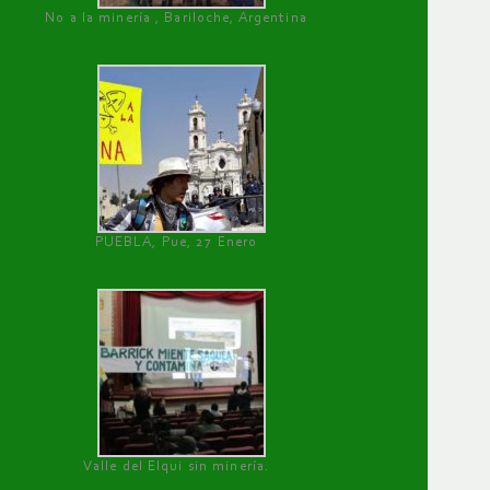
No a la minería , Bariloche, Argentina
PUEBLA, Pue, 27 Enero
Valle del Elqui sin minería.