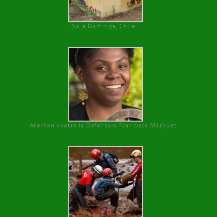
No a Dominga, Chile
Atentan contra la Defensora Francisca Márquez