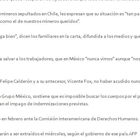
33 mineros sepultados en Chile, les expresan que su situación es “tan p
 como el de nuestros mineros queridos”.
 bien”, dicen los familiares en la carta, difundida a los medios y que
 salvar a los trabajadores, que en México “nunca vimos” aunque “nos
elipe Calderón y a su antecesor, Vicente Fox, no haber acudido nunca
 Grupo México, sostiene que es imposible buscar los cuerpos por el 
an el impago de indemnizaciones previstas.
do en febrero ante la Comisión Interamericana de Derechos Humanos.
án a ser extraídos el miércoles, según el gobierno de ese país.AFP