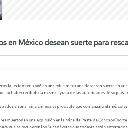
os en México desean suerte para resca
os fallecidos en 2006 en una mina mexicana desearon suerte en una 
on no haber recibido la misma ayuda de las autoridades de su país, 
trapados en una mina chilena es probable que comenzará el miércoles
ores muertos en una explosión en la mina de Pasta de Conchos (nor
 para que se recuperen los 63 cadáveres que todavía están enterrados 