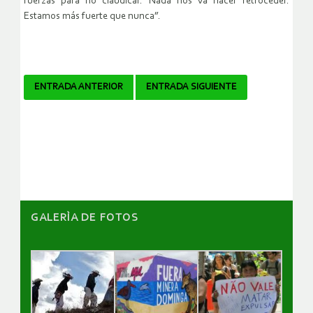
fuerzas para no claudicar. Nada nos va hacer retroceder.
Estamos más fuerte que nunca”.
Navegador
ENTRADA ANTERIOR
ENTRADA SIGUIENTE
de
artículos
GALERÌA DE FOTOS