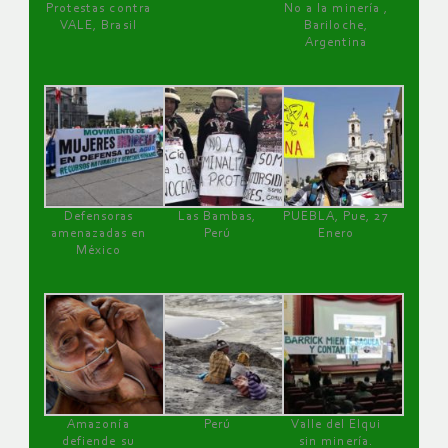
Protestas contra
No a la minería ,
VALE, Brasil
Bariloche,
Argentina
Defensoras
Las Bambas,
PUEBLA, Pue, 27
amenazadas en
Perú
Enero
México
Amazonía
Perú
Valle del Elqui
defiende su
sin minería.