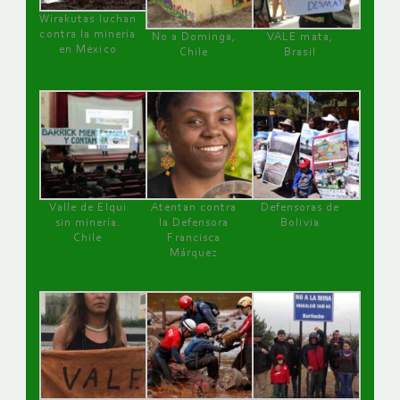
Wirakutas luchan
contra la minería
No a Dominga,
VALE mata,
en México
Chile
Brasil
Valle de Elqui
Atentan contra
Defensoras de
sin minería.
la Defensora
Bolivia
Chile
Francisca
Márquez