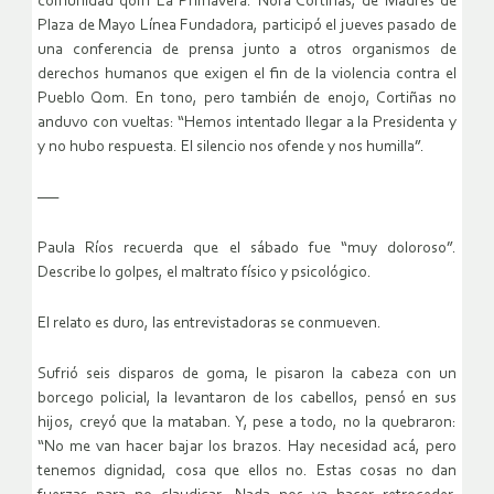
comunidad qom La Primavera. Nora Cortiñas, de Madres de
Plaza de Mayo Línea Fundadora, participó el jueves pasado de
una conferencia de prensa junto a otros organismos de
derechos humanos que exigen el fin de la violencia contra el
Pueblo Qom. En tono, pero también de enojo, Cortiñas no
anduvo con vueltas: “Hemos intentado llegar a la Presidenta y
y no hubo respuesta. El silencio nos ofende y nos humilla”.
—–
Paula Ríos recuerda que el sábado fue “muy doloroso”.
Describe lo golpes, el maltrato físico y psicológico.
El relato es duro, las entrevistadoras se conmueven.
Sufrió seis disparos de goma, le pisaron la cabeza con un
borcego policial, la levantaron de los cabellos, pensó en sus
hijos, creyó que la mataban. Y, pese a todo, no la quebraron:
“No me van hacer bajar los brazos. Hay necesidad acá, pero
tenemos dignidad, cosa que ellos no. Estas cosas no dan