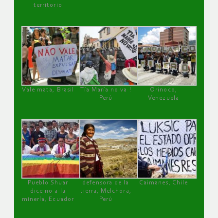
territorio
Vale mata, Brasil
Tía María no va !
Orinoco,
Perú
Venezuela
Pueblo Shuar
defensora de la
Caimanes, Chile
dice no a la
tierra, Melchora,
minería, Ecuador
Perú