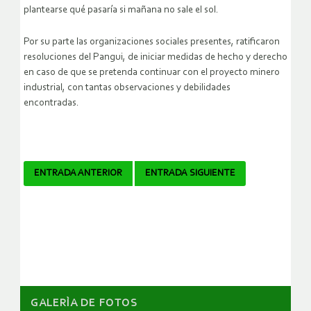
plantearse qué pasaría si mañana no sale el sol.
Por su parte las organizaciones sociales presentes, ratificaron
resoluciones del Pangui, de iniciar medidas de hecho y derecho
en caso de que se pretenda continuar con el proyecto minero
industrial, con tantas observaciones y debilidades
encontradas.
Navegador
ENTRADA ANTERIOR
ENTRADA SIGUIENTE
de
artículos
GALERÌA DE FOTOS