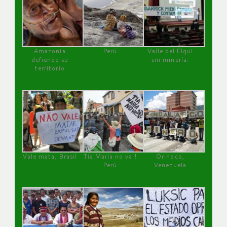
Amazonía
Perú
Valle del Elqui
defiende su
sin minería.
territorio
Vale mata, Brasil
Tía María no va !
Orinoco,
Perú
Venezuela