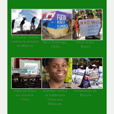
Wirakutas luchan
contra la minería
No a Dominga,
VALE mata,
en México
Chile
Brasil
Valle de Elqui
Atentan contra
Defensoras de
sin minería.
la Defensora
Bolivia
Chile
Francisca
Márquez