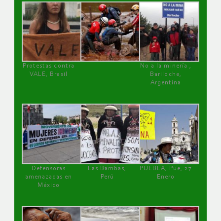
Protestas contra
No a la minería ,
VALE, Brasil
Bariloche,
Argentina
Defensoras
Las Bambas,
PUEBLA, Pue, 27
amenazadas en
Perú
Enero
México