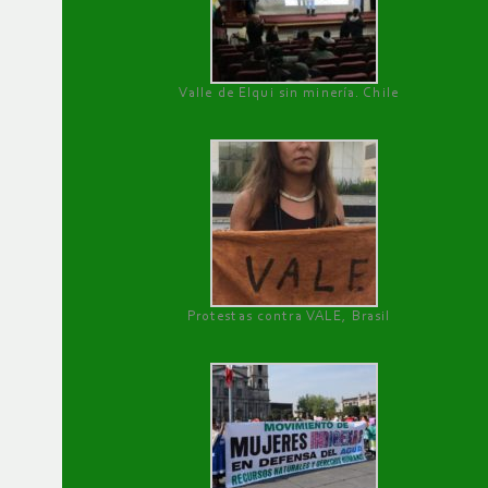
Valle de Elqui sin minería. Chile
Protestas contra VALE, Brasil