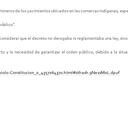
 mineros de los yacimientos ubicados en las comarcas indígenas, esp
público”.
considerar que el decreto no derogaba ni reglamentaba una ley, sin
cto y la necesidad de garantizar el orden público, debido a la situ
o-violo-Constitucion_0_4357064370.html#sthash.9Ne1sMoL.dpuf