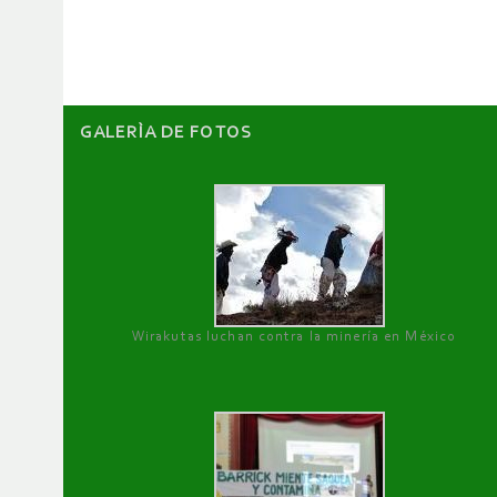
artículos
GALERÌA DE FOTOS
Wirakutas luchan contra la minería en México