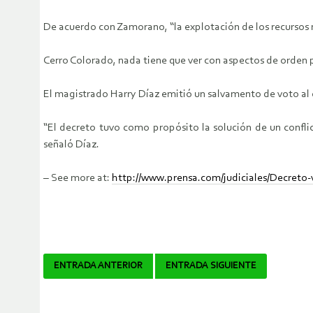
De acuerdo con Zamorano, “la explotación de los recursos
Cerro Colorado, nada tiene que ver con aspectos de orden 
El magistrado Harry Díaz emitió un salvamento de voto al 
“El decreto tuvo como propósito la solución de un confli
señaló Díaz.
– See more at:
http://www.prensa.com/judiciales/Decret
Navegador
ENTRADA ANTERIOR
ENTRADA SIGUIENTE
de