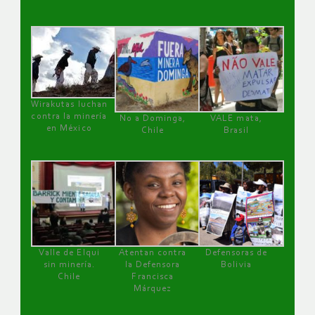
Wirakutas luchan
contra la minería
No a Dominga,
VALE mata,
en México
Chile
Brasil
Valle de Elqui
Atentan contra
Defensoras de
sin minería.
la Defensora
Bolivia
Chile
Francisca
Márquez