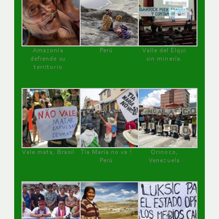
Amazonía
Perú
Valle del Elqui
defiende su
sin minería.
territorio
Vale mata, Brasil
Tía María no va !
Orinoco,
Perú
Venezuela