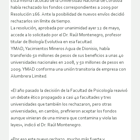
Esta misma facultad de la Universidad Nacional de Córdoba
había rechazado los fondos correspondientes a 2009 por
Resolución 166. Ante la posibilidad de nuevos envíos decidió
rechazarlos sin límite de tiempo.
La resolución, aprobada por unanimidad ayer 12 de mayo,
accede a lo solicitado por el Dr. Raúl Montenegro, profesor
titular de Biología Evolutiva en esa facultad.
YMAD, Yacimientos Mineros Agua de Dionisio, había
transferido 50 millones de pesos de sus beneficios a unas 40
universidades nacionales en 2008, y 50 millones de pesos en
2009. YMAD conforma una unión transitoria de empresa con
Alumbrera Limited.
«El año pasado la decisión de la Facultad de Psicología reavivó
un debate ético propagado a casi 40 facultades y tres
universidades que también los rechazaron, pero otras
universidades, en cambio, prefirieron aceptar los fondos
aunque vinieran de una minera que contamina y viola las
leyes», indicó el Dr. Raúl Montenegro.
«Por eso este nuevo rechazo, mucho más fuerte y