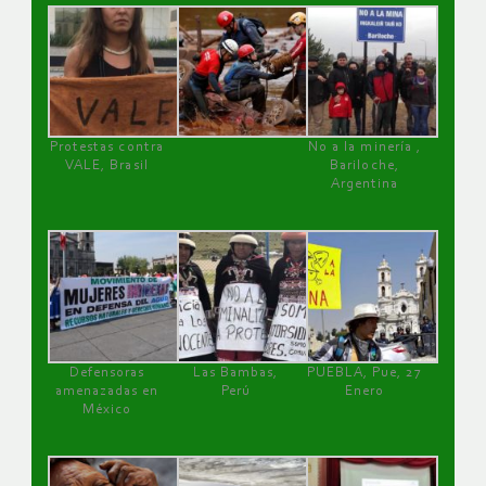
Protestas contra
No a la minería ,
VALE, Brasil
Bariloche,
Argentina
Defensoras
Las Bambas,
PUEBLA, Pue, 27
amenazadas en
Perú
Enero
México