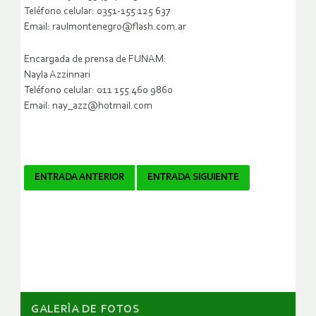
Teléfono celular: 0351-155 125 637
Email: raulmontenegro@flash.com.ar
Encargada de prensa de FUNAM:
Nayla Azzinnari
Teléfono celular: 011 155 460 9860
Email: nay_azz@hotmail.com
Navegador
ENTRADA ANTERIOR
ENTRADA SIGUIENTE
de
artículos
GALERÌA DE FOTOS