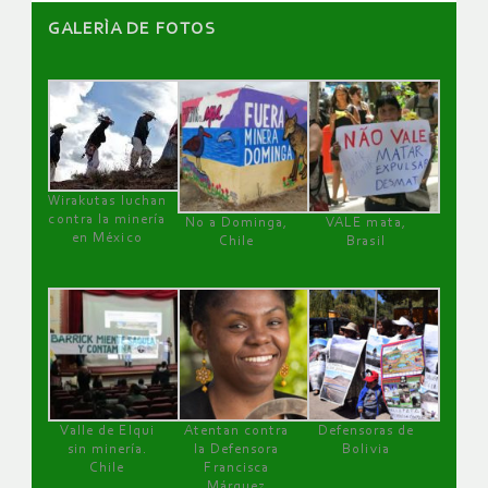
GALERÌA DE FOTOS
Wirakutas luchan
contra la minería
No a Dominga,
VALE mata,
en México
Chile
Brasil
Valle de Elqui
Atentan contra
Defensoras de
sin minería.
la Defensora
Bolivia
Chile
Francisca
Márquez