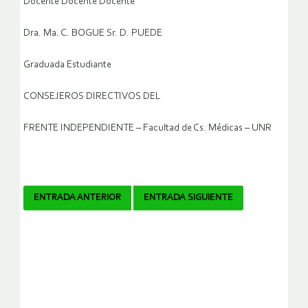
Docente Docente Docente
Dra. Ma. C. BOGUE Sr. D. PUEDE
Graduada Estudiante
CONSEJEROS DIRECTIVOS DEL
FRENTE INDEPENDIENTE – Facultad de Cs. Médicas – UNR
Navegador
ENTRADA ANTERIOR
ENTRADA SIGUIENTE
de
artículos