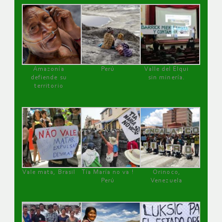
Amazonía
Perú
Valle del Elqui
defiende su
sin minería.
territorio
Vale mata, Brasil
Tía María no va !
Orinoco,
Perú
Venezuela