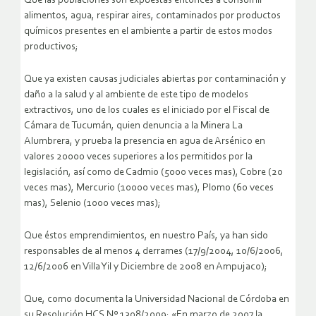
Que las poblaciones son expuestas entonces a consumir
alimentos, agua, respirar aires, contaminados por productos
químicos presentes en el ambiente a partir de estos modos
productivos;
Que ya existen causas judiciales abiertas por contaminación y
daño a la salud y al ambiente de este tipo de modelos
extractivos, uno de los cuales es el iniciado por el Fiscal de
Cámara de Tucumán, quien denuncia a la Minera La
Alumbrera, y prueba la presencia en agua de Arsénico en
valores 20000 veces superiores a los permitidos por la
legislación, así como de Cadmio (5000 veces mas), Cobre (20
veces mas), Mercurio (10000 veces mas), Plomo (60 veces
mas), Selenio (1000 veces mas);
Que éstos emprendimientos, en nuestro País, ya han sido
responsables de al menos 4 derrames (17/9/2004, 10/6/2006,
12/6/2006 en Villa Yil y Diciembre de 2008 en Ampujaco);
Que, como documenta la Universidad Nacional de Córdoba en
su Resolución HCS Nº 1308/2009: «En marzo de 2007 la