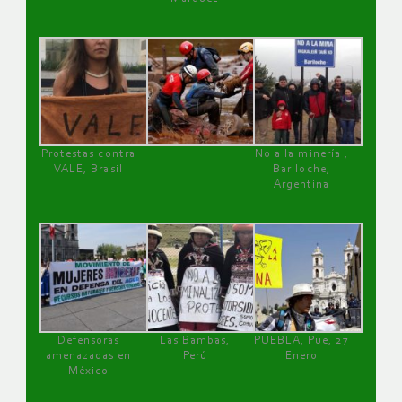
Protestas contra
No a la minería ,
VALE, Brasil
Bariloche,
Argentina
Defensoras
Las Bambas,
PUEBLA, Pue, 27
amenazadas en
Perú
Enero
México