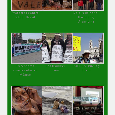
Protestas contra
No a la minería ,
VALE, Brasil
Bariloche,
Argentina
Defensoras
Las Bambas,
PUEBLA, Pue, 27
amenazadas en
Perú
Enero
México