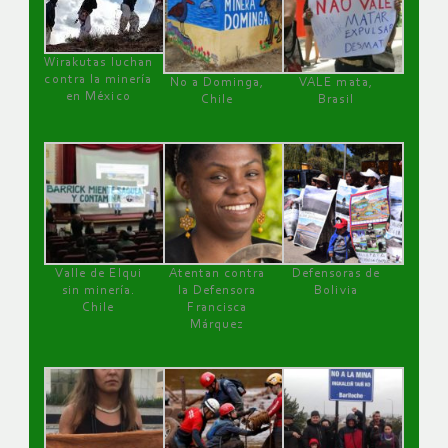
Wirakutas luchan
contra la minería
No a Dominga,
VALE mata,
en México
Chile
Brasil
Valle de Elqui
Atentan contra
Defensoras de
sin minería.
la Defensora
Bolivia
Chile
Francisca
Márquez