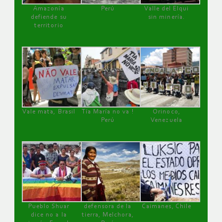
Amazonía
Perú
Valle del Elqui
defiende su
sin minería.
territorio
Vale mata, Brasil
Tía María no va !
Orinoco,
Perú
Venezuela
Pueblo Shuar
defensora de la
Caimanes, Chile
dice no a la
tierra, Melchora,