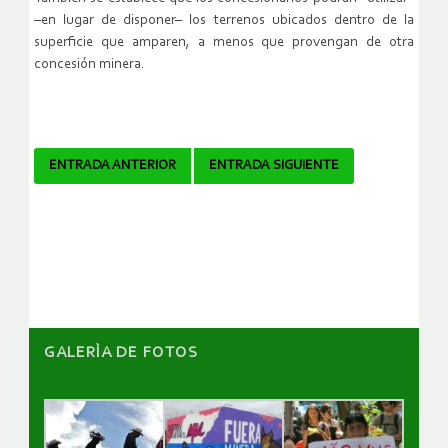
–en lugar de disponer– los terrenos ubicados dentro de la
superficie que amparen, a menos que provengan de otra
concesión minera.
Navegador
ENTRADA ANTERIOR
ENTRADA SIGUIENTE
de
artículos
GALERÌA DE FOTOS