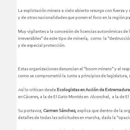
La explotación minera a cielo abierto resurge con fuerza 
y de otras nacionalidades que ponen el foco en la región p
Muy vigilantes a la concesión de licencias autonómicas de 
irreversibles” de este tipo de minería, como la “destrucció
y de especial protección.
Estas organizaciones denuncian el “boom minero” y el respa
como se comprometió la Junta a principios de legislatura,
Así lo critican desde
Ecologistas en Acción de Extremadura
en Cáceres, a la de El Gato Montés en Alconchel, a la de El
Su portavoz,
Carmen Sánchez,
explica que dentro de la or
detalles de todas las solicitudes en marcha, dada la “opac