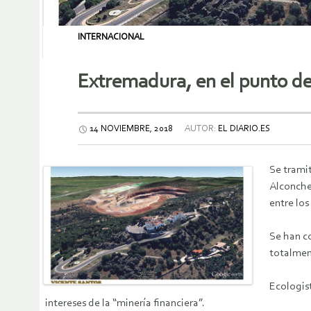
INTERNACIONAL
Extremadura, en el punto de
14 NOVIEMBRE, 2018
AUTOR:
EL DIARIO.ES
Se tramit
Alconchel
entre los
Se han c
totalment
Ecologist
intereses de la “minería financiera”.