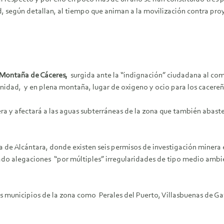
dad, según detallan, al tiempo que animan a la movilización contra pr
 Montaña de Cáceres,
surgida ante la “indignación” ciudadana al comp
nidad, y en plena montaña, lugar de oxigeno y ocio para los cacereñ
y afectará a las aguas subterráneas de la zona que también abastec
ia de Alcántara, donde existen seis permisos de investigación minera 
do alegaciones “por múltiples” irregularidades de tipo medio ambie
s municipios de la zona como Perales del Puerto, Villasbuenas de Ga