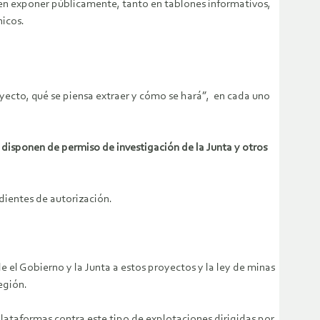
en exponer públicamente, tanto en tablones informativos,
nicos.
yecto, qué se piensa extraer y cómo se hará”, en cada uno
 disponen de permiso de investigación de la Junta y otros
ientes de autorización.
e el Gobierno y la Junta a estos proyectos y la ley de minas
región.
plataformas contra este tipo de explotaciones dirigidas por