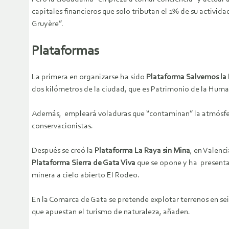
capitales financieros que solo tributan el 1% de su activi
Gruyère”.
Plataformas
La primera en organizarse ha sido
Plataforma Salvemos la
dos kilómetros de la ciudad, que es Patrimonio de la Huma
Además, empleará voladuras que “contaminan” la atmósfera 
conservacionistas.
Después se creó la
Plataforma La Raya sin Mina
, en Valenc
Plataforma Sierra de Gata Viva
que se opone y ha presenta
minera a cielo abierto El Rodeo.
En la Comarca de Gata se pretende explotar terrenos en sei
que apuestan el turismo de naturaleza, añaden.