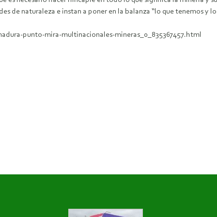
e es necesario hacer hincapié en todo lo que significa la minería y 
des de naturaleza e instan a poner en la balanza “lo que tenemos y l
remadura-punto-mira-multinacionales-mineras_0_835367457.html