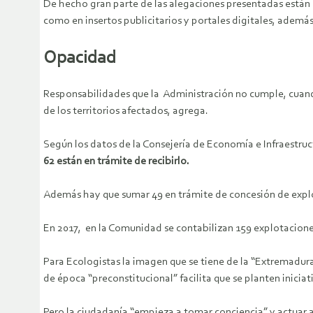
De hecho gran parte de las alegaciones presentadas están
como en insertos publicitarios y portales digitales, ademá
Opacidad
Responsabilidades que la Administración no cumple, cuando
de los territorios afectados, agrega.
Según los datos de la Consejería de Economía e Infraestru
62 están en trámite de recibirlo.
Además hay que sumar 49 en trámite de concesión de explo
En 2017, en la Comunidad se contabilizan 159 explotaciones
Para Ecologistas la imagen que se tiene de la “Extremadura 
de época “preconstitucional” facilita que se planten iniciati
Pero la ciudadanía “empieza a tomar conciencia” y actuar a