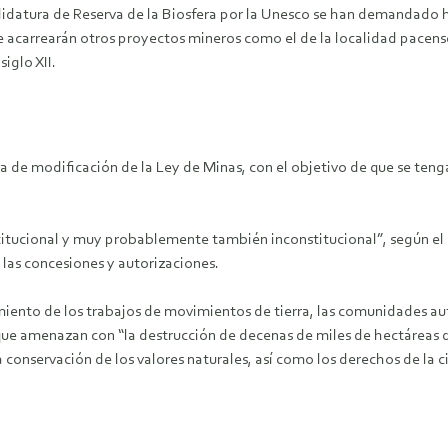
idatura de Reserva de la Biosfera por la Unesco se han demandado h
e acarrearán otros proyectos mineros como el de la localidad pacens
iglo XII.
a de modificación de la Ley de Minas, con el objetivo de que se ten
titucional y muy probablemente también inconstitucional”, según el 
 las concesiones y autorizaciones.
amiento de los trabajos de movimientos de tierra, las comunidades 
 amenazan con “la destrucción de decenas de miles de hectáreas de g
conservación de los valores naturales, así como los derechos de la c