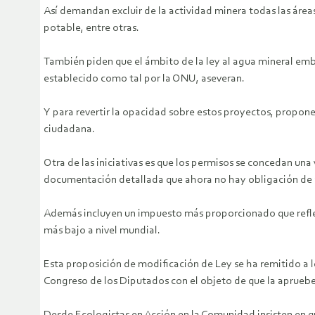
Así demandan excluir de la actividad minera todas las área
potable, entre otras.
También piden que el ámbito de la ley al agua mineral em
establecido como tal por la ONU, aseveran.
Y para revertir la opacidad sobre estos proyectos, propo
ciudadana.
Otra de las iniciativas es que los permisos se concedan una
documentación detallada que ahora no hay obligación de 
Además incluyen un impuesto más proporcionado que refleje 
más bajo a nivel mundial.
Esta proposición de modificación de Ley se ha remitido a l
Congreso de los Diputados con el objeto de que la aprueb