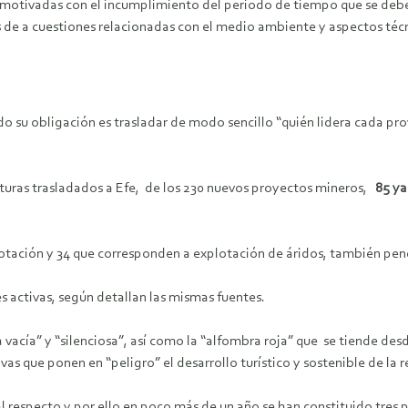
 motivadas con el incumplimiento del periodo de tiempo que se deb
s de a cuestiones relacionadas con el medio ambiente y aspectos téc
 su obligación es trasladar de modo sencillo “quién lidera cada pro
cturas trasladados a Efe, de los 230 nuevos proyectos mineros,
85 ya
tación y 34 que corresponden a explotación de áridos, también pend
 activas, según detallan las mismas fuentes.
vacía” y “silenciosa”, así como la “alfombra roja” que se tiende desd
vas que ponen en “peligro” el desarrollo turístico y sostenible de la 
l respecto y por ello en poco más de un año se han constituido tres 