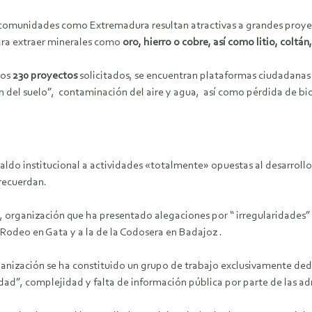
y comunidades como Extremadura resultan atractivas a grandes proyec
ara extraer minerales como
oro, hierro o cobre, así como litio, coltán
los
230 proyectos
solicitados, se encuentran plataformas ciudadanas y
n del suelo”, contaminación del aire y agua, así como pérdida de biod
ldo institucional a actividades «totalmente» opuestas al desarrollo 
 recuerdan.
, organización que ha presentado alegaciones por “ irregularidades” 
 Rodeo en Gata y a la de la Codosera en Badajoz .
ganización se ha constituido un grupo de trabajo exclusivamente dedi
idad”, complejidad y falta de información pública por parte de las ad