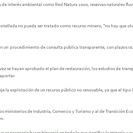
s de interés ambiental como Red Natura 2000, reservas naturales fluv
botellada no pueda ser tratado como recurso minero, “no hay que olv
nen un procedimiento de consulta pública transparente, con plazos 
 vez se hayan aprobado el plan de restauración, los estudios de transp
aportar.
la explotación de un recurso público no renovable, ya que el tipo i
os ministerios de Industria, Comercio y Turismo y al de Transición E
en.