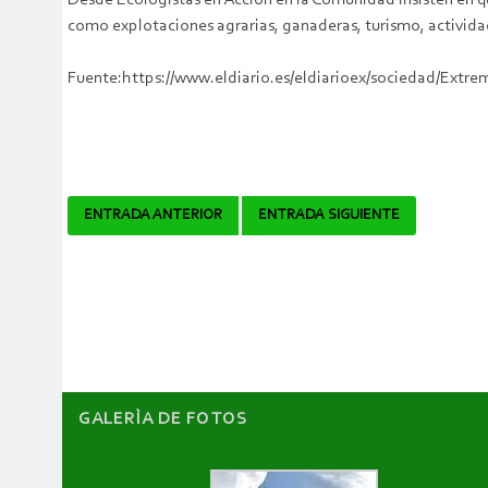
Desde Ecologistas en Acción en la Comunidad insisten en qu
como explotaciones agrarias, ganaderas, turismo, activida
Fuente:https://www.eldiario.es/eldiarioex/sociedad/Ext
Navegador
ENTRADA ANTERIOR
ENTRADA SIGUIENTE
de
artículos
GALERÌA DE FOTOS