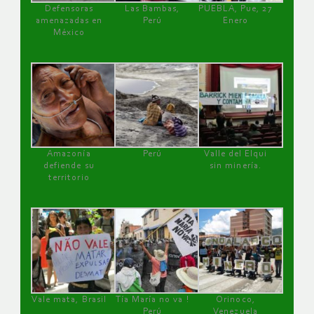
Defensoras
Las Bambas,
PUEBLA, Pue, 27
amenazadas en
Perú
Enero
México
Amazonía
Perú
Valle del Elqui
defiende su
sin minería.
territorio
Vale mata, Brasil
Tía María no va !
Orinoco,
Perú
Venezuela