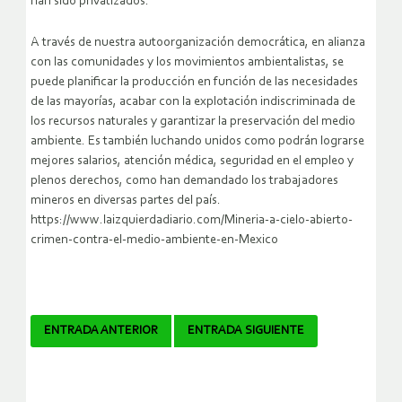
han sido privatizados.
A través de nuestra autoorganización democrática, en alianza
con las comunidades y los movimientos ambientalistas, se
puede planificar la producción en función de las necesidades
de las mayorías, acabar con la explotación indiscriminada de
los recursos naturales y garantizar la preservación del medio
ambiente. Es también luchando unidos como podrán lograrse
mejores salarios, atención médica, seguridad en el empleo y
plenos derechos, como han demandado los trabajadores
mineros en diversas partes del país.
https://www.laizquierdadiario.com/Mineria-a-cielo-abierto-
crimen-contra-el-medio-ambiente-en-Mexico
Navegador
ENTRADA ANTERIOR
ENTRADA SIGUIENTE
de