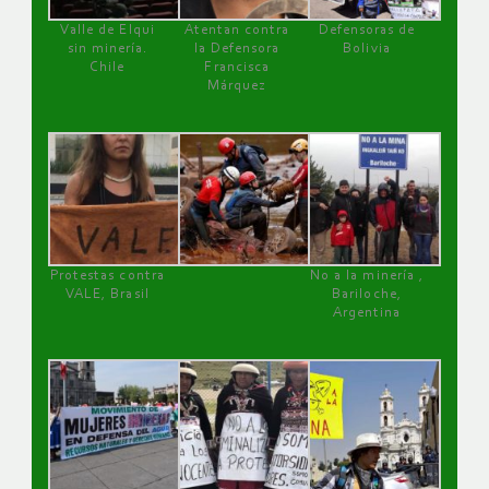
Valle de Elqui
Atentan contra
Defensoras de
sin minería.
la Defensora
Bolivia
Chile
Francisca
Márquez
Protestas contra
No a la minería ,
VALE, Brasil
Bariloche,
Argentina