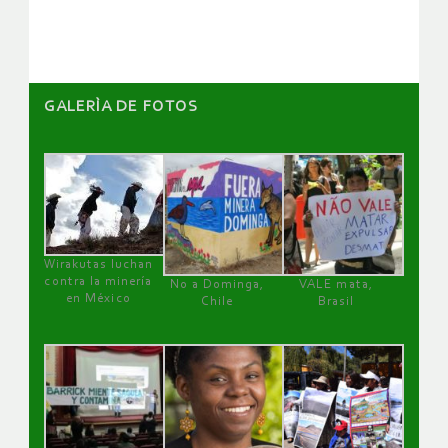
artículos
GALERÌA DE FOTOS
Wirakutas luchan
contra la minería
No a Dominga,
VALE mata,
en México
Chile
Brasil