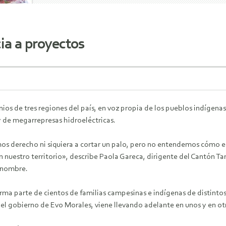
ia a proyectos
ios de tres regiones del país, en voz propia de los pueblos indígenas
y de megarrepresas hidroeléctricas.
s derecho ni siquiera a cortar un palo, pero no entendemos cómo el 
 nuestro territorio», describe Paola Gareca, dirigente del Cantón Tari
 nombre.
rma parte de cientos de familias campesinas e indígenas de distintos
 el gobierno de Evo Morales, viene llevando adelante en unos y en ot