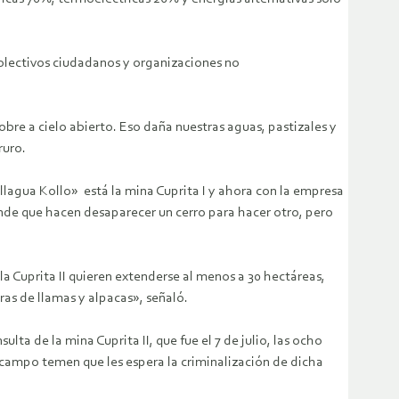
olectivos ciudadanos y organizaciones no
re a cielo abierto. Eso daña nuestras aguas, pastizales y
ruro.
llagua Kollo» está la mina Cuprita I y ahora con la empresa
ende que hacen desaparecer un cerro para hacer otro, pero
a Cuprita II quieren extenderse al menos a 30 hectáreas,
as de llamas y alpacas», señaló.
a de la mina Cuprita II, que fue el 7 de julio, las ocho
 campo temen que les espera la criminalización de dicha