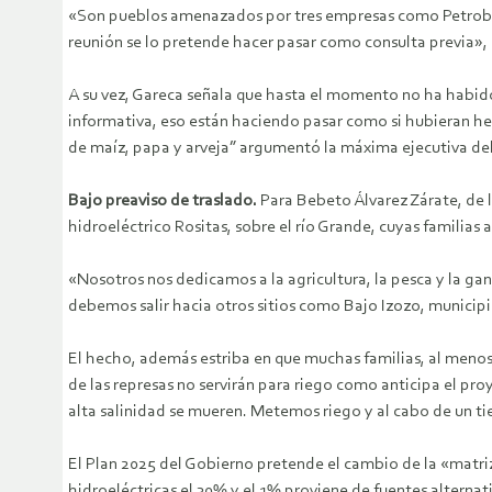
«Son pueblos amenazados por tres empresas como Petrobra
reunión se lo pretende hacer pasar como consulta previa»,
A su vez, Gareca señala que hasta el momento no ha habido
informativa, eso están haciendo pasar como si hubieran he
de maíz, papa y arveja” argumentó la máxima ejecutiva del
Bajo preaviso de traslado.
Para Bebeto Álvarez Zárate, de 
hidroeléctrico Rositas, sobre el río Grande, cuyas familia
«Nosotros nos dedicamos a la agricultura, la pesca y la g
debemos salir hacia otros sitios como Bajo Izozo, municipi
El hecho, además estriba en que muchas familias, al menos
de las represas no servirán para riego como anticipa el pro
alta salinidad se mueren. Metemos riego y al cabo de un ti
El Plan 2025 del Gobierno pretende el cambio de la «matriz
hidroeléctricas el 30% y el 1% proviene de fuentes alternat