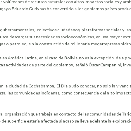
s volúmenes de recursos naturales con altos impactos sociales y amb
rugayo Eduardo Gudynas ha convertido a los gobiernos países produc
o gubernamentales, colectivos ciudadanos, plataformas sociales y la
usca descargar sus necesidades socioeconómicas, en una mayor extra
 gas o petroleo, sin la construcción de millonaria megarrepresas hidr
ue en América Latina, en el caso de Bolivia,no es la excepción, de a
e estas actividades de parte del gobierno», señaló Óscar Campanini, 
en la ciudad de Cochabamba, El Día pudo conocer, no solo la vivenci
raleza, las comunidades indígenas, como consecuencia del alto impact
via, organización que trabaja en contacto de las comunidades de Tari
e superficie estaría afectada si acaso se lleva adelante la exploraci