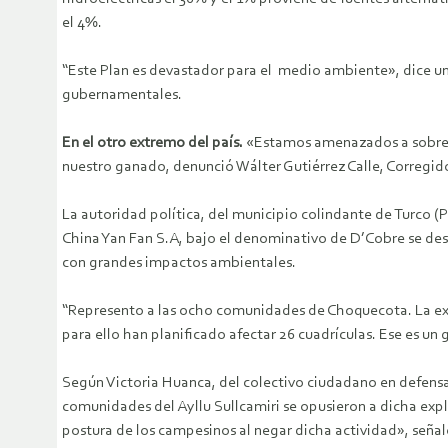
el 4%.
“Este Plan es devastador para el medio ambiente», dice un
gubernamentales.
En el otro extremo del país.
«Estamos amenazados a sobreviv
nuestro ganado, denunció Wálter Gutiérrez Calle, Corregi
La autoridad política, del municipio colindante de Turco (
China Yan Fan S.A, bajo el denominativo de D’Cobre se desa
con grandes impactos ambientales.
“Represento a las ocho comunidades de Choquecota. La explo
para ello han planificado afectar 26 cuadrículas. Ese es 
Según Victoria Huanca, del colectivo ciudadano en defensa d
comunidades del Ayllu Sullcamiri se opusieron a dicha expl
postura de los campesinos al negar dicha actividad», señal