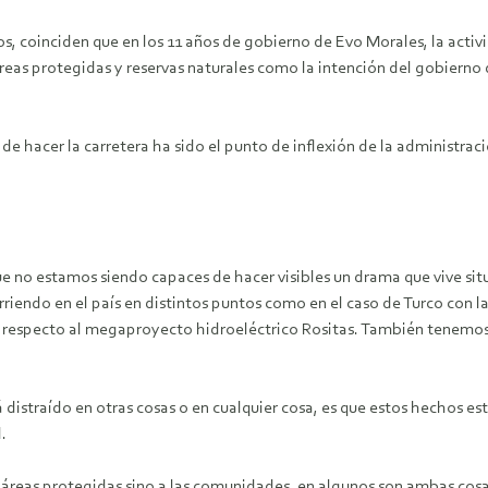
os, coinciden que en los 11 años de gobierno de Evo Morales, la acti
reas protegidas y reservas naturales como la intención del gobierno 
n de hacer la carretera ha sido el punto de inflexión de la administr
e no estamos siendo capaces de hacer visibles un drama que vive situ
rriendo en el país en distintos puntos como en el caso de Turco con l
 respecto al megaproyecto hidroeléctrico Rositas. También tenemos
istraído en otras cosas o en cualquier cosa, es que estos hechos está
.
 áreas protegidas sino a las comunidades, en algunos son ambas cosa