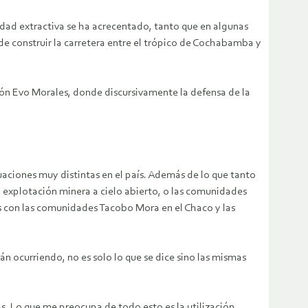
vidad extractiva se ha acrecentado, tanto que en algunas
de construir la carretera entre el trópico de Cochabamba y
ación Evo Morales, donde discursivamente la defensa de la
aciones muy distintas en el país. Además de lo que tanto
a explotación minera a cielo abierto, o las comunidades
 con las comunidades Tacobo Mora en el Chaco y las
n ocurriendo, no es solo lo que se dice sino las mismas
s. Lo que me preocupa de todo esto es la utilización