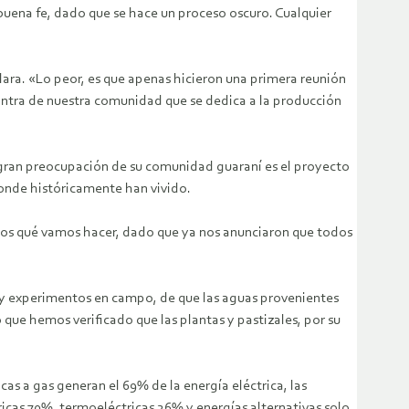
na fe, dado que se hace un proceso oscuro. Cualquier
ara. «Lo peor, es que apenas hicieron una primera reunión
ontra de nuestra comunidad que se dedica a la producción
 gran preocupación de su comunidad guaraní es el proyecto
donde históricamente han vivido.
emos qué vamos hacer, dado que ya nos anunciaron que todos
 y experimentos en campo, de que las aguas provenientes
 que hemos verificado que las plantas y pastizales, por su
s a gas generan el 69% de la energía eléctrica, las
tricas 70%, termoeléctricas 26% y energías alternativas solo