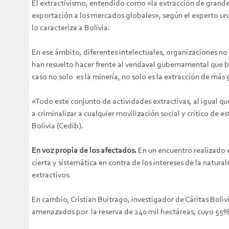
El extractivismo, entendido como «la extracción de grande
exportación a los mercados globales», según el experto u
lo caracteriza a Bolivia.
En ese ámbito, diferentes intelectuales, organizaciones n
han resuelto hacer frente al vendaval gubernamental que b
caso no solo es la minería, no solo es la extracción de más
«Todo este conjunto de actividades extractivas, al igual q
a criminalizar a cualquier movilización social y crítico d
Bolivia (Cedib).
En voz propia de los afectados.
En un encuentro realizado 
cierta y sistemática en contra de los intereses de la natu
extractivos.
En cambio, Cristian Buitrago, investigador de Cáritas Boli
amenazados por la reserva de 240 mil hectáreas, cuyo 55% d