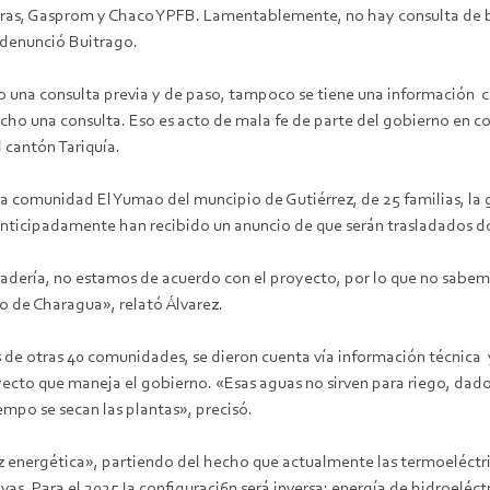
s, Gasprom y Chaco YPFB. Lamentablemente, no hay consulta de bue
 denunció Buitrago.
 una consulta previa y de paso, tampoco se tiene una información cl
cho una consulta. Eso es acto de mala fe de parte del gobierno en c
 cantón Tariquía.
la comunidad El Yumao del muncipio de Gutiérrez, de 25 familias, la
s anticipadamente han recibido un anuncio de que serán trasladados 
anadería, no estamos de acuerdo con el proyecto, por lo que no sab
o de Charagua», relató Álvarez.
 de otras 40 comunidades, se dieron cuenta vía información técnica
yecto que maneja el gobierno. «Esas aguas no sirven para riego, dado
empo se secan las plantas», precisó.
 energética», partiendo del hecho que actualmente las termoeléctrica
ivas. Para el 2025 Ia configuraci6n será inversa: energía de hidroeléc