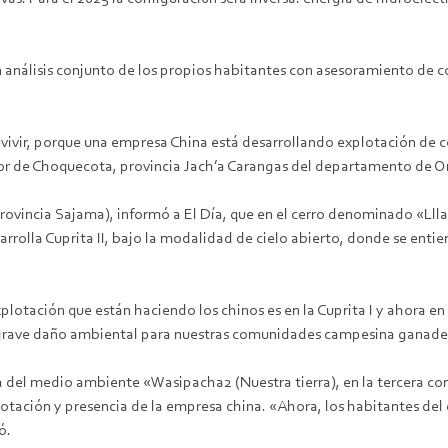
 análisis conjunto de los propios habitantes con asesoramiento de c
ir, porque una empresa China está desarrollando explotación de cob
dor de Choquecota, provincia Jach’a Carangas del departamento de O
Provincia Sajama), informó a El Día, que en el cerro denominado «Llla
rrolla Cuprita II, bajo la modalidad de cielo abierto, donde se enti
tación que están haciendo los chinos es en la Cuprita I y ahora en l
un grave daño ambiental para nuestras comunidades campesina ganader
el medio ambiente «Wasipacha2 (Nuestra tierra), en la tercera consult
otación y presencia de la empresa china. «Ahora, los habitantes del
ó.