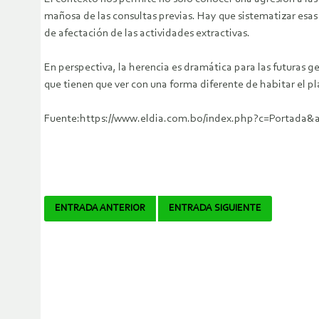
mañosa de las consultas previas. Hay que sistematizar esa
de afectación de las actividades extractivas.
En perspectiva, la herencia es dramática para las futuras 
que tienen que ver con una forma diferente de habitar el p
Fuente:https://www.eldia.com.bo/index.php?c=Portada&ar
Navegador
ENTRADA ANTERIOR
ENTRADA SIGUIENTE
de
artículos