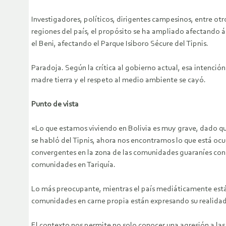
Investigadores, políticos, dirigentes campesinos, entre otr
regiones del país, el propósito se ha ampliado afectando á
el Beni, afectando el Parque Isiboro Sécure del Tipnis.
Paradoja. Según la crítica al gobierno actual, esa intenció
madre tierra y el respeto al medio ambiente se cayó.
Punto de vista
«Lo que estamos viviendo en Bolivia es muy grave, dado qu
se habló del Tipnis, ahora nos encontramos lo que está ocu
convergentes en la zona de las comunidades guaraníes con
comunidades en Tariquía.
Lo más preocupante, mientras el país mediáticamente está d
comunidades en carne propia están expresando su realidad
El contexto nos permite no solo conocer una agresión a las