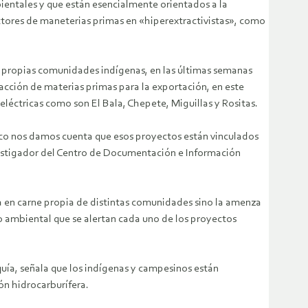
ientales y que están esencialmente orientados a la
tores de maneterias primas en «hiperextractivistas», como
s propias comunidades indígenas, en las últimas semanas
cción de materias primas para la exportación, en este
oeléctricas como son El Bala, Chepete, Miguillas y Rositas.
 poco nos damos cuenta que esos proyectos están vinculados
investigador del Centro de Documentación e Información
a en carne propia de distintas comunidades sino la amenza
o ambiental que se alertan cada uno de los proyectos
quía, señala que los indígenas y campesinos están
ón hidrocarburífera.