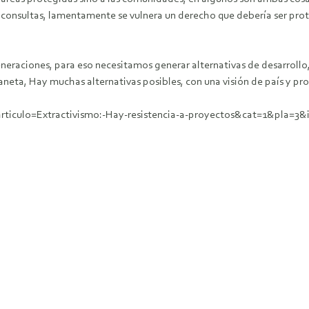
s consultas, lamentamente se vulnera un derecho que debería ser pr
generaciones, para eso necesitamos generar alternativas de desarroll
laneta, Hay muchas alternativas posibles, con una visión de país y p
ticulo=Extractivismo:-Hay-resistencia-a-proyectos&cat=1&pla=3&