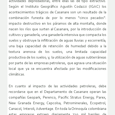
actividades depredadoras, entre ellas las de tipo extractivo.
Según el Instituto Geográfico Agustín Codazzi (IGAC) los
acontecimientos trágicos de Casanare son un resultado de la
combinación funesta de por lo menos “cinco pecados”:
impacto destructivo en los páramos de alta montaña, donde
nacen los ríos que surten al Casanare, por la introducción de
cultivos y ganadería; una ganadería intensiva que compacta los
suelos y obstruye la infiltración de aguas lluvias y escorrentía;
una baja capacidad de retención de humedad debido a la
textura arenosa de los suelos; una limitada capacidad
productiva de los suelos; y, la utilización de aguas subterráneas
por parte de las empresas petroleras, que agrava una situación
local que ya se encuentra afectada por las modificaciones
climáticas.
En cuanto al impacto de las actividades petroleras, debe
recordarse que en el Departamento de Casanare operan las
compañías Geopark, Perenco, Pacific Stratus Energy, Parex,
New Granada Energy, Cepcolsa, Petrominerales, Ecopetrol,
Canacol, Interoli, Adventage. En toda la Orinoquía colombiana
estas empresas extraen diariamente 720 mil barriles de