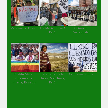
Vale mata, Brasil
Tía María no va !
Orinoco,
Perú
Venezuela
Pueblo Shuar
defensora de la
Caimanes, Chile
dice no a la
tierra, Melchora,
minería, Ecuador
Perú