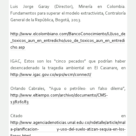
Luis Jorge Garay (Director), Minería en Colombia.
Fundamentos para superar el modelo extractivista, Contraloría
General de la República, Bogotá, 2013.
http://www.elcolombiano.com/BancoConocimiento/U/uso_de
_toxicos_aun_en_entredicho/uso_de_toxicos_aun_en_entredi
cho.asp
IGAC, Estos son los “cinco pecados” que podrían haber
desencadenado la tragedia ambiental en El Casanare, en
http://www.igac.gov.co/wps/wcm/connect/
Orlando Cabrales, “Agua o petróleo: un falso dilema”,
http://www.eltiempo.com/archivo/documento/CMS-
13826183
Citado en
http://www.agenciadenoticias.unal.edu.co/ndetalle/article/mal
a-planificacion- y-uso-del-suelo-atizan-sequia-en-los-