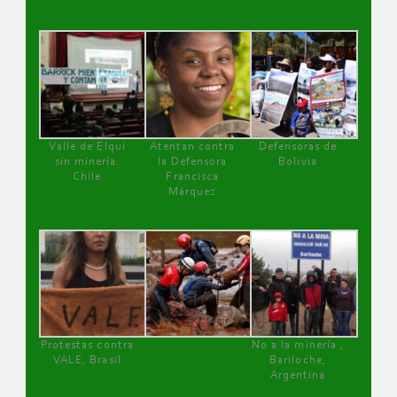
Valle de Elqui
Atentan contra
Defensoras de
sin minería.
la Defensora
Bolivia
Chile
Francisca
Márquez
Protestas contra
No a la minería ,
VALE, Brasil
Bariloche,
Argentina