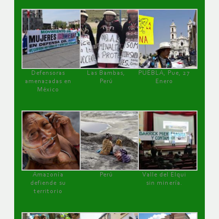
Defensoras
Las Bambas,
PUEBLA, Pue, 27
amenazadas en
Perú
Enero
México
Amazonía
Perú
Valle del Elqui
defiende su
sin minería.
territorio