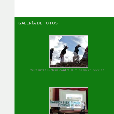
artículos
GALERÌA DE FOTOS
Wirakutas luchan contra la minería en México