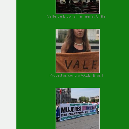
Valle de Elqui sin minería. Chile
Protestas contra VALE, Brasil