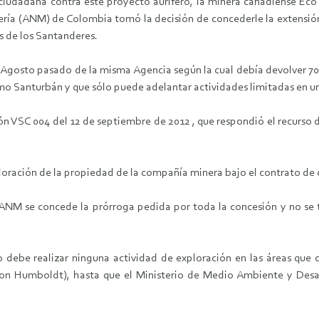
n ciudadana contra este proyecto aurífero, la minera canadiense Ec
ría (ANM) de Colombia tomó la decisión de concederle la extensión 
s de los Santanderes.
 Agosto pasado de la misma Agencia según la cual debía devolver 70
mo Santurbán y que sólo puede adelantar actividades limitadas en un
n VSC 004 del 12 de septiembre de 2012 , que respondió el recurso d
loración de la propiedad de la compañía minera bajo el contrato de 
ANM se concede la prórroga pedida por toda la concesión y no se
 debe realizar ninguna actividad de exploración en las áreas que
on Humboldt), hasta que el Ministerio de Medio Ambiente y Desarr