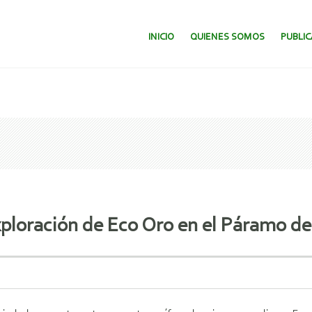
SALTAR AL CONTENIDO.
INICIO
QUIENES SOMOS
PUBLI
exploración de Eco Oro en el Páramo d