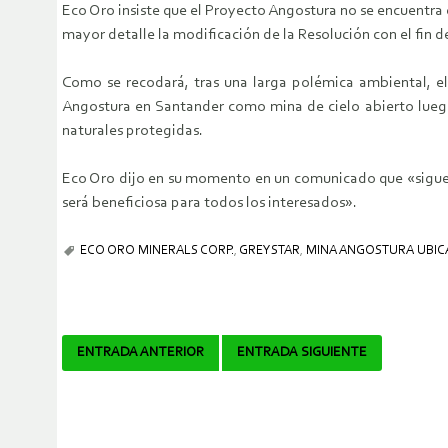
Eco Oro insiste que el Proyecto Angostura no se encuentra 
mayor detalle la modificación de la Resolución con el fin 
Como se recodará, tras una larga polémica ambiental, el 
Angostura en Santander como mina de cielo abierto luego 
naturales protegidas.
Eco Oro dijo en su momento en un comunicado que «sigue 
será beneficiosa para todos los interesados».
ECO ORO MINERALS CORP.
,
GREYSTAR
,
MINA ANGOSTURA UBIC
Navegador
ENTRADA ANTERIOR
ENTRADA SIGUIENTE
de