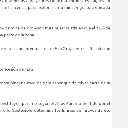
o Oro Minerals Corp., antes conocida como Greystar, reveló
de la licencia para explorar en la mina Angostura ubicada
% de mina de oro Angostura pues insistía en que el 54% de
a parte de la zona.
e reposición interpuesto por Eco Oro, contra la Resolución
concesión de 3452.
 toma ninguna medida para tener que devolver parte de la
 constituyen páramo según el Atlas Páramo emitido por el
ollo Sostenible determina los límites definitivos de ese