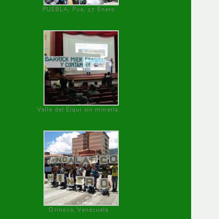
PUEBLA, Pue, 27 Enero
Valle del Elqui sin minería.
Orinoco, Venezuela