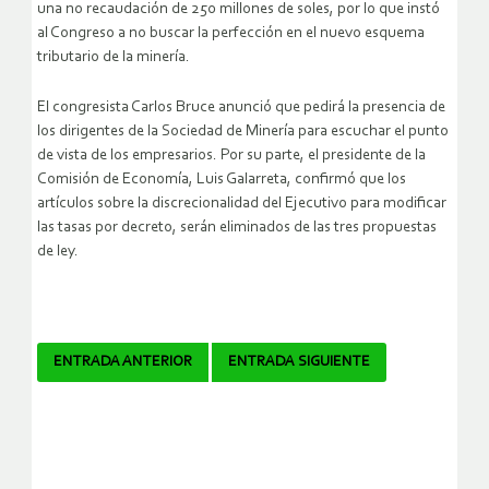
una no recaudación de 250 millones de soles, por lo que instó
al Congreso a no buscar la perfección en el nuevo esquema
tributario de la minería.
El congresista Carlos Bruce anunció que pedirá la presencia de
los dirigentes de la Sociedad de Minería para escuchar el punto
de vista de los empresarios. Por su parte, el presidente de la
Comisión de Economía, Luis Galarreta, confirmó que los
artículos sobre la discrecionalidad del Ejecutivo para modificar
las tasas por decreto, serán eliminados de las tres propuestas
de ley.
Navegador
ENTRADA ANTERIOR
ENTRADA SIGUIENTE
de
artículos