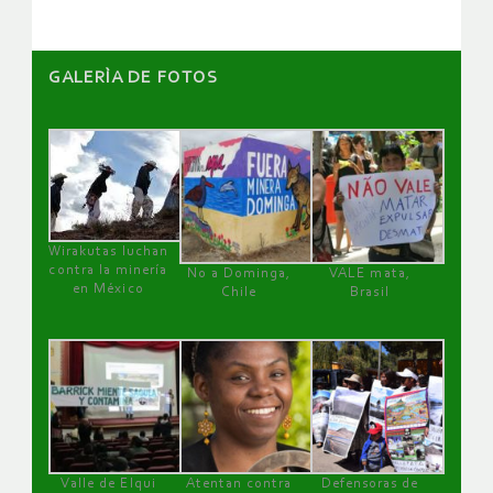
GALERÌA DE FOTOS
Wirakutas luchan
contra la minería
No a Dominga,
VALE mata,
en México
Chile
Brasil
Valle de Elqui
Atentan contra
Defensoras de