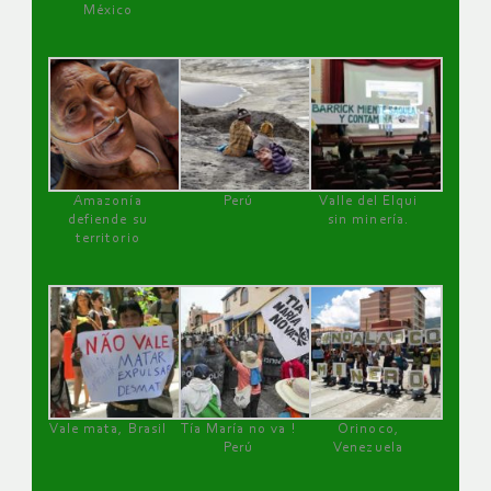
México
Amazonía
Perú
Valle del Elqui
defiende su
sin minería.
territorio
Vale mata, Brasil
Tía María no va !
Orinoco,
Perú
Venezuela