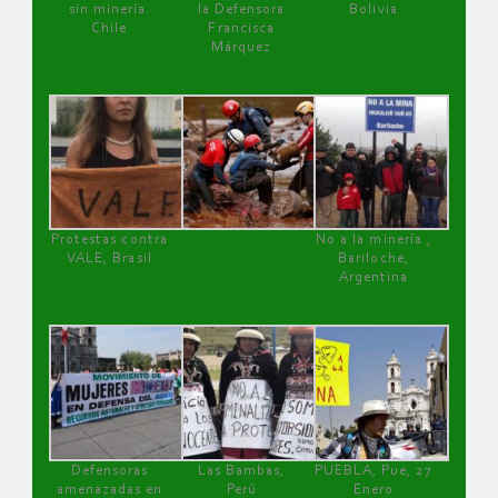
sin minería.
la Defensora
Bolivia
Chile
Francisca
Márquez
Protestas contra
No a la minería ,
VALE, Brasil
Bariloche,
Argentina
Defensoras
Las Bambas,
PUEBLA, Pue, 27
amenazadas en
Perú
Enero