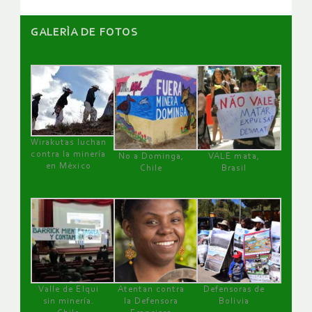
GALERÌA DE FOTOS
Wirakutas luchan
contra la minería
No a Dominga,
VALE mata,
en México
Chile
Brasil
Valle de Elqui
Atentan contra
Defensoras de
sin minería.
la Defensora
Bolivia