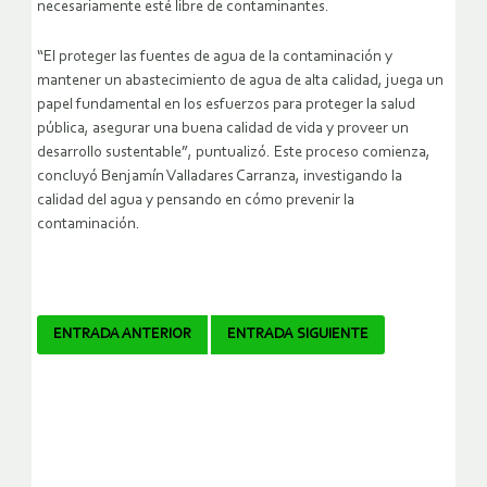
necesariamente esté libre de contaminantes.
“El proteger las fuentes de agua de la contaminación y
mantener un abastecimiento de agua de alta calidad, juega un
papel fundamental en los esfuerzos para proteger la salud
pública, asegurar una buena calidad de vida y proveer un
desarrollo sustentable”, puntualizó. Este proceso comienza,
concluyó Benjamín Valladares Carranza, investigando la
calidad del agua y pensando en cómo prevenir la
contaminación.
Navegador
ENTRADA ANTERIOR
ENTRADA SIGUIENTE
de
artículos