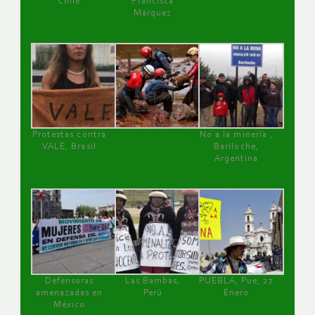
Chile
Francisca
Márquez
Protestas contra
No a la minería ,
VALE, Brasil
Bariloche,
Argentina
Defensoras
Las Bambas,
PUEBLA, Pue, 27
amenazadas en
Perú
Enero
México