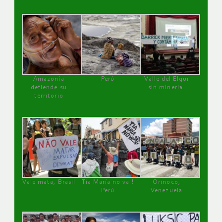
Amazonía
Perú
Valle del Elqui
defiende su
sin minería.
territorio
Vale mata, Brasil
Tía María no va !
Orinoco,
Perú
Venezuela