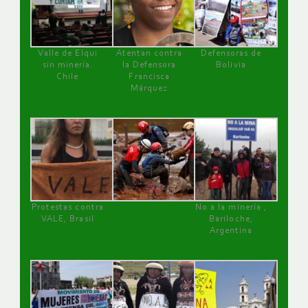
Valle de Elqui
Atentan contra
Defensoras de
sin minería.
la Defensora
Bolivia
Chile
Francisca
Márquez
Protestas contra
No a la minería ,
VALE, Brasil
Bariloche,
Argentina