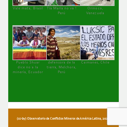
Vale mata, Brasil
Tía María no va !
Orinoco,
Perú
Venezuela
Pueblo Shuar
defensora de la
Caimanes, Chile
dice no a la
tierra, Melchora,
minería, Ecuador
Perú
(cc-by) Observatorio de Conflictos Mineros de América Latina, 2026