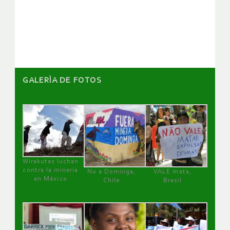
de
artículos
GALERÌA DE FOTOS
Wirakutas luchan
contra la minería
No a Dominga,
VALE mata,
en México
Chile
Brasil