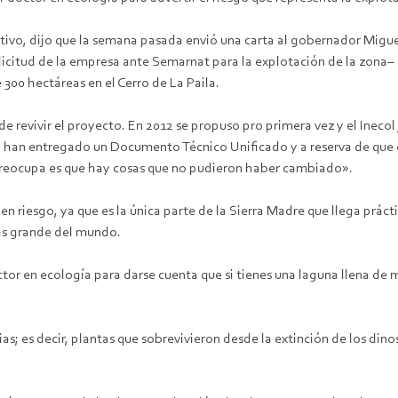
tivo, dijo que la semana pasada envió una carta al gobernador Migue
olicitud de la empresa ante Semarnat para la explotación de la zona–
 300 hectáreas en el Cerro de La Paila.
de revivir el proyecto. En 2012 se propuso pro primera vez y el Ine
ra han entregado un Documento Técnico Unificado y a reserva de qu
reocupa es que hay cosas que no pudieron haber cambiado».
n riesgo, ya que es la única parte de la Sierra Madre que llega prácti
ás grande del mundo.
ctor en ecología para darse cuenta que si tienes una laguna llena de
s; es decir, plantas que sobrevivieron desde la extinción de los dino