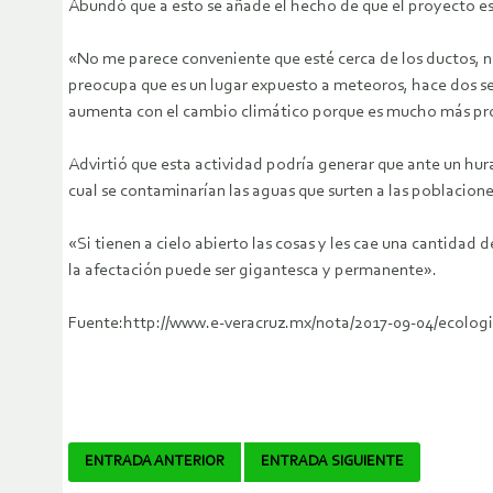
Abundó que a esto se añade el hecho de que el proyecto e
«No me parece conveniente que esté cerca de los ductos, no
preocupa que es un lugar expuesto a meteoros, hace dos se
aumenta con el cambio climático porque es mucho más pro
Advirtió que esta actividad podría generar que ante un hura
cual se contaminarían las aguas que surten a las poblacione
«Si tienen a cielo abierto las cosas y les cae una cantidad 
la afectación puede ser gigantesca y permanente».
Fuente:http://www.e-veracruz.mx/nota/2017-09-04/ecologi
Navegador
ENTRADA ANTERIOR
ENTRADA SIGUIENTE