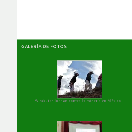
de
artículos
GALERÌA DE FOTOS
Wirakutas luchan contra la minería en México