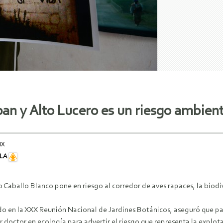
an y Alto Lucero es un riesgo ambienta
MX
ILA
o Caballo Blanco pone en riesgo al corredor de aves rapaces, la biodi
do en la XXX Reunión Nacional de Jardines Botánicos, aseguró que pa
r doctor en ecología para advertir el riesgo que representa la explot