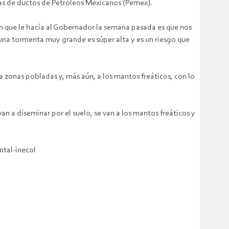
as de ductos de Petróleos Mexicanos (Pemex).
ón que le hacía al Gobernador la semana pasada es que nos
na tormenta muy grande es súper alta y es un riesgo que
a zonas pobladas y, más aún, a los mantos freáticos, con lo
van a diseminar por el suelo, se van a los mantos freáticos y
ntal-inecol