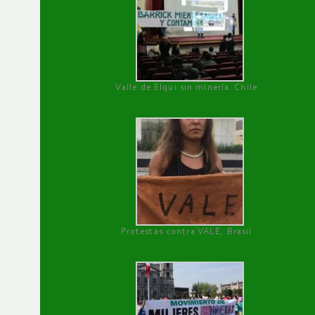
Valle de Elqui sin minería. Chile
Protestas contra VALE, Brasil