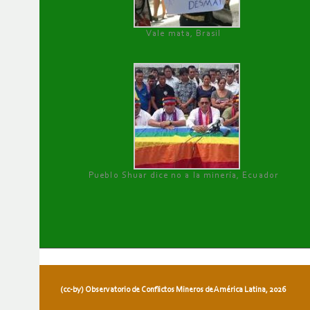
Vale mata, Brasil
Pueblo Shuar dice no a la minería, Ecuador
(cc-by) Observatorio de Conflictos Mineros de América Latina, 2026