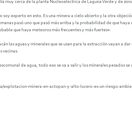
stá muy cerca de la planta Nucleoeléctrica de Laguna Verde y de zon
 soy experto en esto. Es una minera a cielo abierto y la otra objeci
manas pasó uno que pasó más arriba y la probabilidad de que haya u
bable que haya meteoros más frecuentes y más fuertes».
cán las aguas y minerales que se usan para la extracción vayan a dar 
s vecinas.
descomunal de agua, todo eso se va a salir y los minerales pesados se 
a/explotacion-minera-en-actopan-y-alto-lucero-es-un-riesgo-ambie