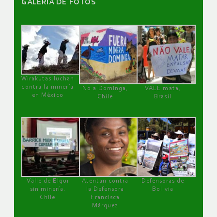
GALERÌA DE FOTOS
Wirakutas luchan
contra la minería
No a Dominga,
VALE mata,
en México
Chile
Brasil
Valle de Elqui
Atentan contra
Defensoras de
sin minería.
la Defensora
Bolivia
Chile
Francisca
Márquez