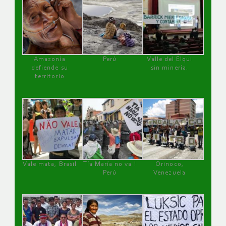
Amazonía
Perú
Valle del Elqui
defiende su
sin minería.
territorio
Vale mata, Brasil
Tía María no va !
Orinoco,
Perú
Venezuela