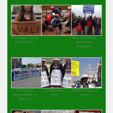
Protestas contra
No a la minería ,
VALE, Brasil
Bariloche,
Argentina
Defensoras
Las Bambas,
PUEBLA, Pue, 27
amenazadas en
Perú
Enero
México