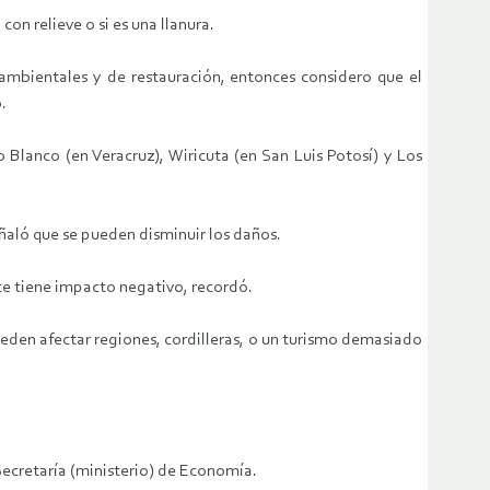
on relieve o si es una llanura.
ambientales y de restauración, entonces considero que el
.
 Blanco (en Veracruz), Wiricuta (en San Luis Potosí) y Los
ñaló que se pueden disminuir los daños.
te tiene impacto negativo, recordó.
ueden afectar regiones, cordilleras, o un turismo demasiado
Secretaría (ministerio) de Economía.