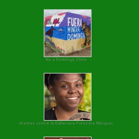
No a Dominga, Chile
Atentan contra la Defensora Francisca Márquez