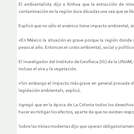
El ambientalista dijo a Xinhua que la extracción de min
contaminación en la región dura décadas una vez que se lib
Explicó que no sólo el arsénico tiene impacto ambiental, sin
«En México la situación es grave porque la región donde 
pesos al año. Entonces el costo ambiental, social y polític
El investigador del Instituto de Geofísica (IG) de la UNAM,
incluso el aire y la vegetación.
«Sin embargo el impacto más grave en general procede de
legislación ambiental», explicó.
Agregó que en la época de La Colonia todos los desechos m
hacer es mitigar los efectos, aparte de que no existen res
Sobre las minas modernas dijo que operan obligatoriament