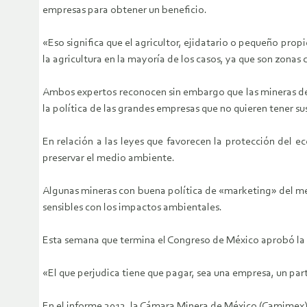
empresas para obtener un beneficio.
«Eso significa que el agricultor, ejidatario o pequeño prop
la agricultura en la mayoría de los casos, ya que son zonas 
Ambos expertos reconocen sin embargo que las mineras deja
la política de las grandes empresas que no quieren tener s
En relación a las leyes que favorecen la protección del ec
preservar el medio ambiente.
Algunas mineras con buena política de «marketing» del me
sensibles con los impactos ambientales.
Esta semana que termina el Congreso de México aprobó la
«El que perjudica tiene que pagar, sea una empresa, un par
En el informe 2012, la Cámara Minera de México (Camimex) i