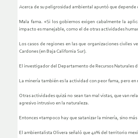
Acerca de su peligrosidad ambiental apuntó que depende del 
Mala fama. «Si los gobiernos exigen cabalmente la aplic
impacto es manejable, como el de otras actividades humana
Los casos de regiones en las que organizaciones civiles v
Cardones (en Baja California Sur).
El investigador del Departamento de Recursos Naturales del
La minería también es la actividad con peor fama, pero en
Otras actividades quizá no sean tan mal vistas, que van re
agresivo intrusivo en la naturaleza.
Entonces «tampoco hay que satanizar la minería, sino más 
El ambientalista Olivera señaló que 40% del territorio me