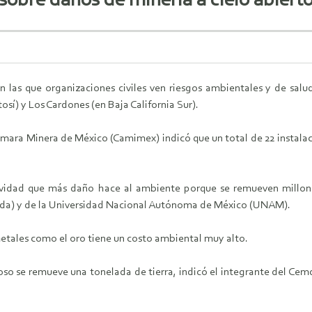
sobre daños de minería a cielo abiert
n las que organizaciones civiles ven riesgos ambientales y de salu
osí) y Los Cardones (en Baja California Sur).
ámara Minera de México (Camimex) indicó que un total de 22 instalaci
ctividad que más daño hace al ambiente porque se remueven millon
da) y de la Universidad Nacional Autónoma de México (UNAM).
metales como el oro tiene un costo ambiental muy alto.
o se remueve una tonelada de tierra, indicó el integrante del Cemd