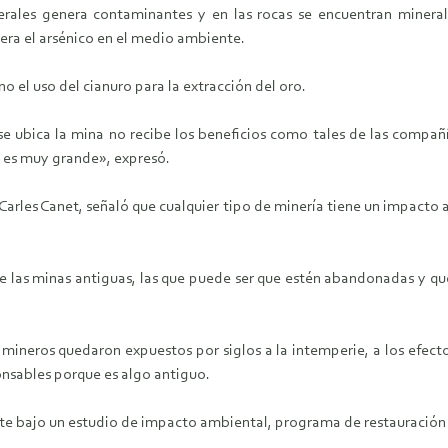
erales genera contaminantes y en las rocas se encuentran minera
era el arsénico en el medio ambiente.
o el uso del cianuro para la extracción del oro.
se ubica la mina no recibe los beneficios como tales de las compañí
o es muy grande», expresó.
 Carles Canet, señaló que cualquier tipo de minería tiene un impacto
 las minas antiguas, las que puede ser que estén abandonadas y q
ineros quedaron expuestos por siglos a la intemperie, a los efecto
ponsables porque es algo antiguo.
e bajo un estudio de impacto ambiental, programa de restauración 