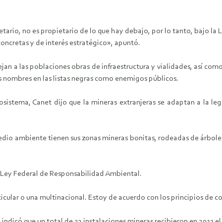
ietario, no es propietario de lo que hay debajo, por lo tanto, bajo la
concretas y de interés estratégico», apuntó.
n a las poblaciones obras de infraestructura y vialidades, así como
us nombres en las listas negras como enemigos públicos.
osistema, Canet dijo que la mineras extranjeras se adaptan a la leg
dio ambiente tienen sus zonas mineras bonitas, rodeadas de árboles
 Ley Federal de Responsabilidad Ambiental.
ticular o una multinacional. Estoy de acuerdo con los principios de c
ndicó que un total de 22 instalaciones mineras recibieron en 2011 el 