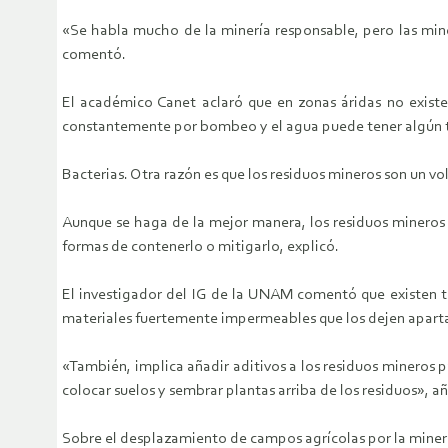
«Se habla mucho de la minería responsable, pero las miner
comentó.
El académico Canet aclaró que en zonas áridas no existe
constantemente por bombeo y el agua puede tener algún 
Bacterias. Otra razón es que los residuos mineros son un v
Aunque se haga de la mejor manera, los residuos mineros 
formas de contenerlo o mitigarlo, explicó.
El investigador del IG de la UNAM comentó que existen téc
materiales fuertemente impermeables que los dejen apar
«También, implica añadir aditivos a los residuos mineros pa
colocar suelos y sembrar plantas arriba de los residuos», a
Sobre el desplazamiento de campos agrícolas por la minería,