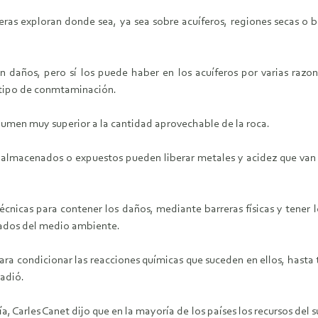
as exploran donde sea, ya sea sobre acuíferos, regiones secas o bo
n daños, pero sí los puede haber en los acuíferos por varias razo
tipo de conmtaminación.
olumen muy superior a la cantidad aprovechable de la roca.
almacenados o expuestos pueden liberar metales y acidez que van di
nicas para contener los daños, mediante barreras físicas y tener l
tados del medio ambiente.
ra condicionar las reacciones químicas que suceden en ellos, hasta t
ñadió.
 Carles Canet dijo que en la mayoría de los países los recursos del s