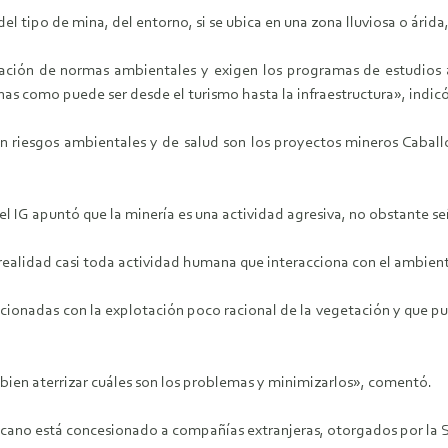
tipo de mina, del entorno, si se ubica en una zona lluviosa o árida, c
ación de normas ambientales y exigen los programas de estudios 
s como puede ser desde el turismo hasta la infraestructura», indicó
en riesgos ambientales y de salud son los proyectos mineros Caballo
 IG apuntó que la minería es una actividad agresiva, no obstante se
 realidad casi toda actividad humana que interacciona con el ambien
lacionadas con la explotación poco racional de la vegetación y que p
bien aterrizar cuáles son los problemas y minimizarlos», comentó.
xicano está concesionado a compañías extranjeras, otorgados por la 