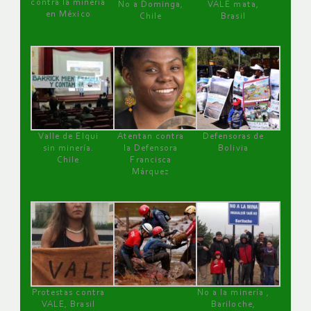
contra la minería
No a Dominga,
VALE mata,
en México
Chile
Brasil
Valle de Elqui
Atentan contra
Defensoras de
sin minería.
la Defensora
Bolivia
Chile
Francisca
Márquez
Protestas contra
No a la minería ,
VALE, Brasil
Bariloche,