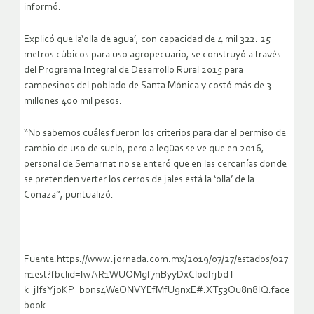
informó.
Explicó que la‘olla de agua’, con capacidad de 4 mil 322. 25
metros cúbicos para uso agropecuario, se construyó a través
del Programa Integral de Desarrollo Rural 2015 para
campesinos del poblado de Santa Mónica y costó más de 3
millones 400 mil pesos.
“No sabemos cuáles fueron los criterios para dar el permiso de
cambio de uso de suelo, pero a legüas se ve que en 2016,
personal de Semarnat no se enteró que en las cercanías donde
se pretenden verter los cerros de jales está la ‘olla’ de la
Conaza”, puntualizó.
Fuente:https://www.jornada.com.mx/2019/07/27/estados/027
n1est?fbclid=IwAR1WUOMgf7nByyDxClodIrjbdT-
k_jIfsYjoKP_b0ns4WeONVYEfMfU9nxE#.XT53Ou8n8IQ.face
book