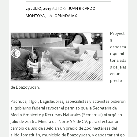
29 JULIO, 2019
AUTOR:
JUAN RICARDO
MONTOYA , LA JORNADA.MX
Proyect
a
deposita
r 90 mil
tonelada
s de jales
en un
predio
de Epazoyucan.
Pachuca, Hgo., Legisladores, especialistas y activistas pidieron
al gobierno federal revocar el permiso que la Secretaría de
Medio Ambiente y Recursos Naturales (Semarnat) otorgó en
julio de 2016 a Minera del Norte SA de CV, para efectuar un
cambio de uso de suelo en un predio de 400 hectáreas del
ejido Jometitlán, municipio de Epazoyucan, y depositar ahí 90