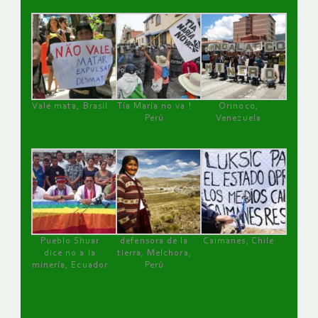
Vale mata, Brasil
Tía María no va !
Orinoco,
Perú
Venezuela
Pueblo Shuar
defensora de la
Caimanes, Chile
dice no a la
tierra, Melchora,
minería, Ecuador
Perú