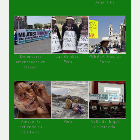
Argentina
Defensoras
Las Bambas,
PUEBLA, Pue, 27
amenazadas en
Perú
Enero
México
Amazonía
Perú
Valle del Elqui
defiende su
sin minería.
territorio