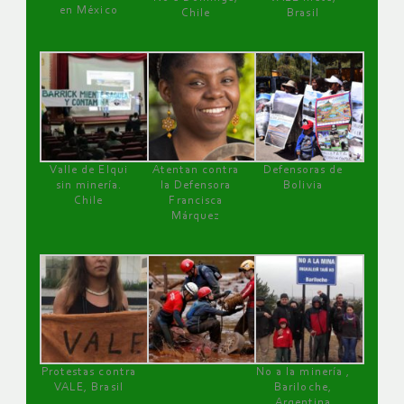
en México
Chile
Brasil
Valle de Elqui
Atentan contra
Defensoras de
sin minería.
la Defensora
Bolivia
Chile
Francisca
Márquez
Protestas contra
No a la minería ,
VALE, Brasil
Bariloche,
Argentina