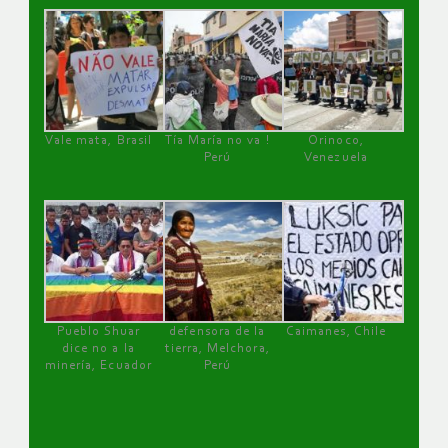
Vale mata, Brasil
Tía María no va !
Orinoco,
Perú
Venezuela
Pueblo Shuar
defensora de la
Caimanes, Chile
dice no a la
tierra, Melchora,
minería, Ecuador
Perú