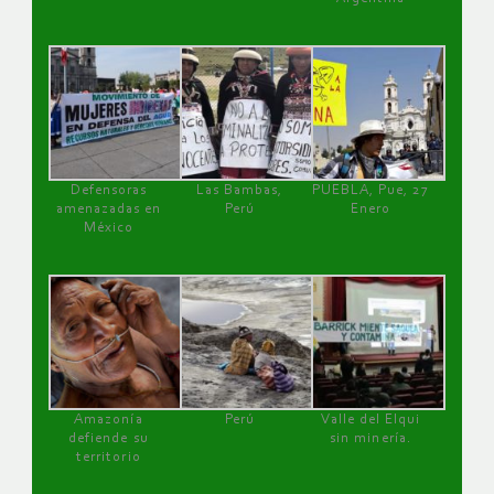
Defensoras
Las Bambas,
PUEBLA, Pue, 27
amenazadas en
Perú
Enero
México
Amazonía
Perú
Valle del Elqui
defiende su
sin minería.
territorio