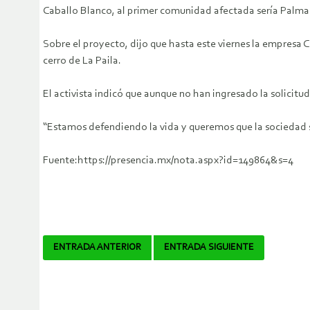
Caballo Blanco, al primer comunidad afectada sería Palma 
Sobre el proyecto, dijo que hasta este viernes la empresa 
cerro de La Paila.
El activista indicó que aunque no han ingresado la solicitud
“Estamos defendiendo la vida y queremos que la sociedad s
Fuente:https://presencia.mx/nota.aspx?id=149864&s=4
Navegador
ENTRADA ANTERIOR
ENTRADA SIGUIENTE
de