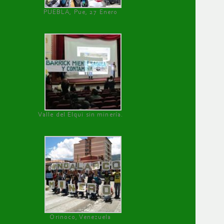
PUEBLA, Pue, 27 Enero
Valle del Elqui sin minería.
Orinoco, Venezuela