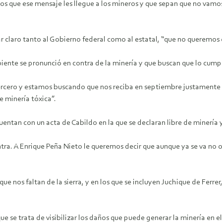
 que ese mensaje les llegue a los mineros y que sepan que no vamos 
ar claro tanto al Gobierno federal como al estatal, “que no queremos 
nte se pronunció en contra de la minería y que buscan que lo cumpla 
 tercero y estamos buscando que nos reciba en septiembre justament
e minería tóxica”.
entan con un acta de Cabildo en la que se declaran libre de minería
ntra. A Enrique Peña Nieto le queremos decir que aunque ya se va no o
ue nos faltan de la sierra, y en los que se incluyen Juchique de Ferre
que se trata de visibilizar los daños que puede generar la minería en 