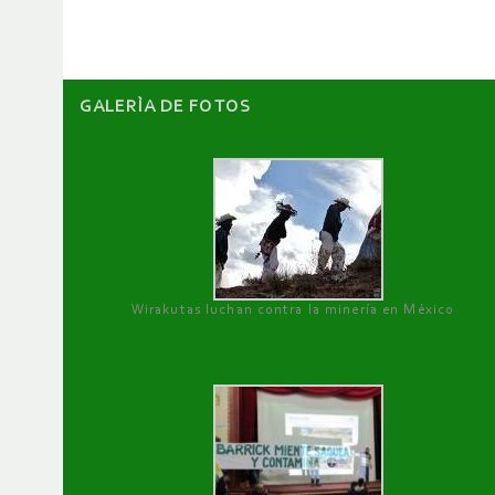
artículos
GALERÌA DE FOTOS
Wirakutas luchan contra la minería en México