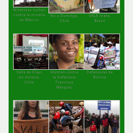
Wirakutas luchan
contra la minería
No a Dominga,
VALE mata,
en México
Chile
Brasil
Valle de Elqui
Atentan contra
Defensoras de
sin minería.
la Defensora
Bolivia
Chile
Francisca
Márquez