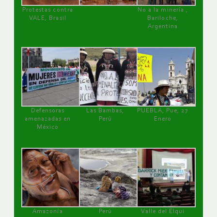
Protestas contra
No a la minería ,
VALE, Brasil
Bariloche,
Argentina
Defensoras
Las Bambas,
PUEBLA, Pue, 27
amenazadas en
Perú
Enero
México
Amazonía
Perú
Valle del Elqui