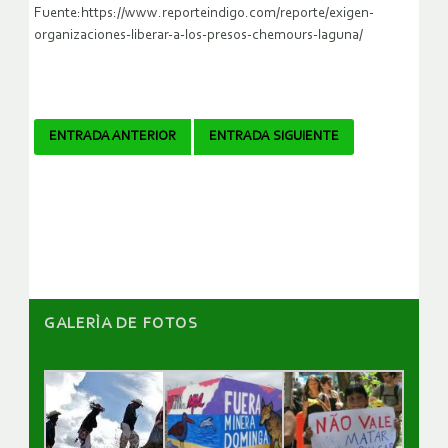
Fuente:https://www.reporteindigo.com/reporte/exigen-
organizaciones-liberar-a-los-presos-chemours-laguna/
Navegador
ENTRADA ANTERIOR
ENTRADA SIGUIENTE
de
artículos
GALERÌA DE FOTOS