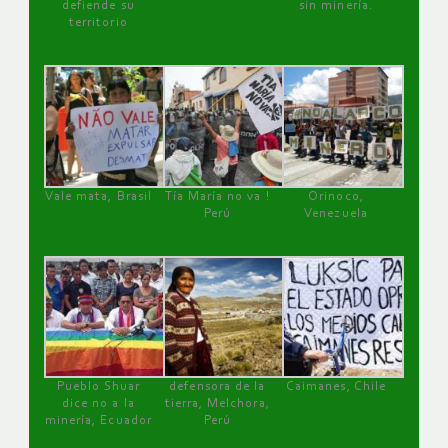
defiende su
sin minería.
territorio
Vale mata, Brasil
Tía María no va !
Orinoco,
Perú
Venezuela
Pueblo Shuar
defensora de la
Caimanes, Chile
dice no a la
tierra, Melchora,
minería, Ecuador
Perú